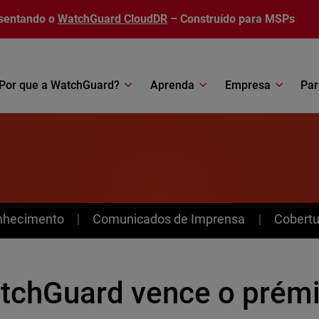
sentando o
WatchGuard CloudDR
– Construído para MSPs
Por que a WatchGuard?
Aprenda
Empresa
Par
nhecimento
Comunicados de Imprensa
Cobertu
tchGuard vence o prémi