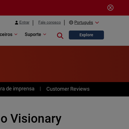
Entrar
Fale conosco
Português
ceiros
Suporte
Close search
Explore
ra de imprensa
Customer Reviews
o Visionary