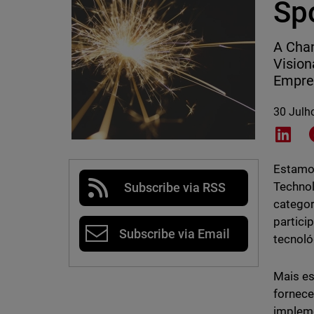
Sp
A Cha
Vision
Empres
30 Julh
Shar
Estamos
Technol
Subscribe via RSS
categor
partici
Subscribe via Email
tecnoló
Mais es
fornece
impleme