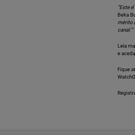
“Este é
Beka Bu
mérito 
canal.”
Leia ma
e aced
Fique a
WatchG
Registr