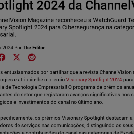
otlight 2024 da Channel
nnelVision Magazine reconheceu a WatchGuard Te
ary Spotlight 2024 para Cibersegurança na categor
arial.
o 2024
Por
The Editor
e on LinkedIn
Share on Facebook
Share on X
Share on Reddit
 entusiasmados por partilhar que a revista ChannelVisio
ogies e atribuiu-lhe o prémio
Visionary Spotlight 2024
para
ia de Tecnologia Empresarial! O programa de prémios anua
pantes do setor que registaram avanços significativos nos 
gicos e investimentos do canal no último ano.
pecificamente, os prémios Visionary Spotlight destacam a 
dores de serviços nas comunicações, distinguindo os seus 
ntações e contribuições do canal nas categorias de Excelê