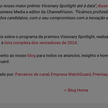
 o nosso maior prémio Visionary Spotlight até à data”,
disse
siness Media e editor da ChannelVision.
“Ficámos profund
dos candidatos, com o seu compromisso com a inovação e
is sobre o programa de prémios Visionary Spotlight, realiza
a à
lista completa dos vencedores de 2024
.
tento ao nosso
blog
para todos os anúncios, insights e hon
uard.
ado por:
Parceiros de canal
,
Empresa WatchGuard
,
Premiaç
Blog Home