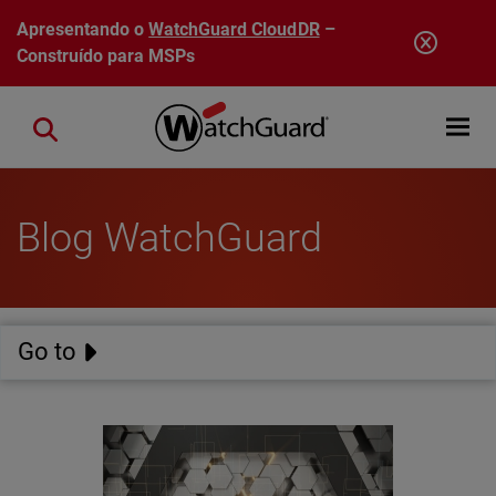
Pular para o conteúdo principal
Apresentando o
WatchGuard CloudDR
–
Construído para MSPs
Open mobi
Close search
Blog WatchGuard
Go to