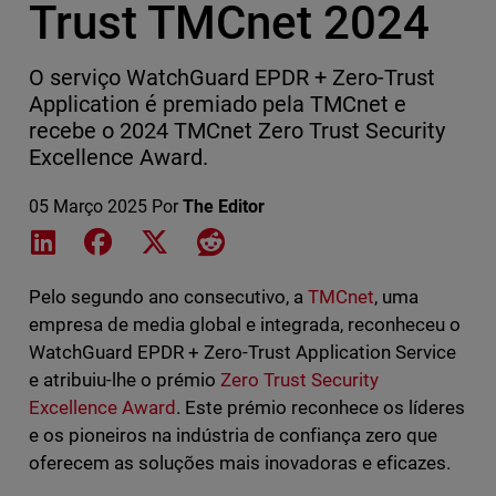
Trust TMCnet 2024
O serviço WatchGuard EPDR + Zero-Trust
Application é premiado pela TMCnet e
recebe o 2024 TMCnet Zero Trust Security
Excellence Award.
05 Março 2025
Por
The Editor
Share on LinkedIn
Share on Facebook
Share on X
Share on Reddit
Pelo segundo ano consecutivo, a
TMCnet
, uma
empresa de media global e integrada, reconheceu o
WatchGuard EPDR + Zero-Trust Application Service
e atribuiu-lhe o prémio
Zero Trust Security
Excellence Award
. Este prémio reconhece os líderes
e os pioneiros na indústria de confiança zero que
oferecem as soluções mais inovadoras e eficazes.