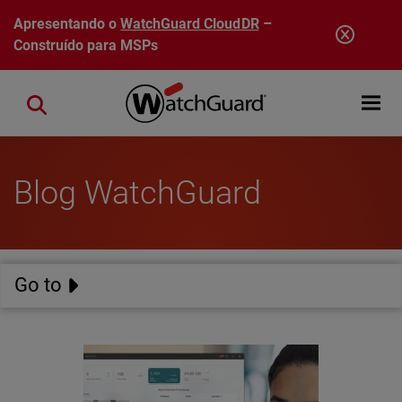
Pular para o conteúdo principal
Apresentando o
WatchGuard CloudDR
–
Construído para MSPs
Open mobi
Close search
Blog WatchGuard
Go to