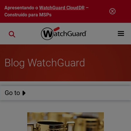
Pular para o conteúdo principal
Apresentando o
WatchGuard CloudDR
–
Construído para MSPs
Open mobi
Close search
Blog WatchGuard
Go to