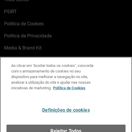
PSIRT
Política de Cookies
Política de Privacidade
Media & Brand Kit
Gerenciar preferências de e-mail
Ao clicar em "Aceitar todos os cookies", concorda
com o armazenamento de cookies no seu
LinkedIn
X
Facebook
Instagram
YouTube
dispositivo para melhorar a navegação no site,
analisar a utilização do site e ajudar nas nossas
iniciativas de marketing.
Política de Cookies
Escreva-nos
Definições de cookies
Português
Rejeitar Todos