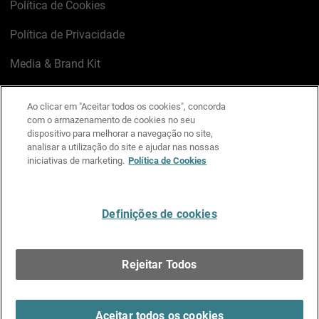
Política de Cookies
Política de Privacidade
Media & Brand Kit
Gerenciar preferências de e-mail
Ao clicar em "Aceitar todos os cookies", concorda
com o armazenamento de cookies no seu
LinkedIn
X
Facebook
Instagram
YouTube
dispositivo para melhorar a navegação no site,
analisar a utilização do site e ajudar nas nossas
iniciativas de marketing.
Política de Cookies
Escreva-nos
Definições de cookies
Português
Rejeitar Todos
Copyright © 1996-2026 WatchGuard Technologies, Inc.
Todos os Direitos Reservados.
Terms of Use >
Aceitar todos os cookies