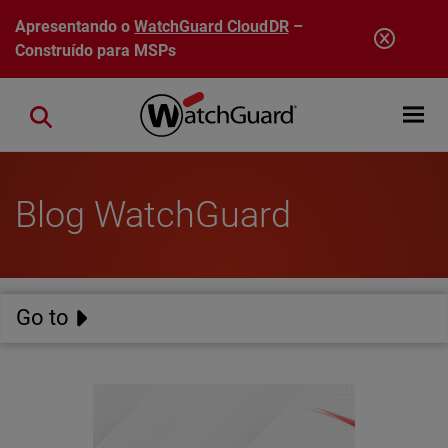
Pular para o conteúdo principal
Apresentando o
WatchGuard CloudDR
–
Construído para MSPs
Open mobi
Close search
Blog WatchGuard
Go to