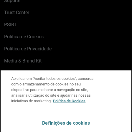
Suporte
Trust Center
PSIRT
Política de Cookies
Política de Privacidade
Media & Brand Kit
Gerenciar preferências de e-mail
Ao clicar em "Aceitar todos os cookies", concorda
com o armazenamento de cookies no seu
LinkedIn
X
Facebook
Instagram
YouTube
dispositivo para melhorar a navegação no site,
analisar a utilização do site e ajudar nas nossas
iniciativas de marketing.
Política de Cookies
Escreva-nos
Definições de cookies