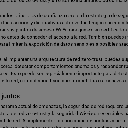
ctura de red zero-trust y un entorno inalámbrico de confianz
grar los principios de confianza cero en la estrategia de seg
o los usuarios y dispositivos autorizados tengan acceso a t
rar sus puntos de acceso Wi-Fi para que exijan certificados
rio antes de conceder el acceso a la red. También puedes
para limitar la exposición de datos sensibles a posibles ata
 al implantar una arquitectura de red zero-trust, puedes sup
cerca, detectar comportamientos anómalos y responder r
ales. Esto puede ser especialmente importante para detec
de tu red, como dispositivos comprometidos o amenazas in
 juntos
anorama actual de amenazas, la seguridad de red requiere u
ctura de red zero-trust y la seguridad Wi-Fi son esenciales p
ad de red. Al implementar los principios de confianza cero 
puedes garantizar que sólo los usuarios y dispositivos auto