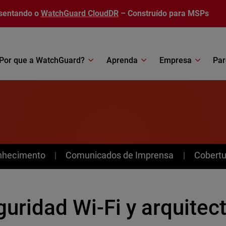
sentando o
WatchGuard CloudDR
– Construído para MSPs
Por que a WatchGuard?
Aprenda
Empresa
Par
nhecimento
Comunicados de Imprensa
Cobertu
uridad Wi-Fi y arquitec