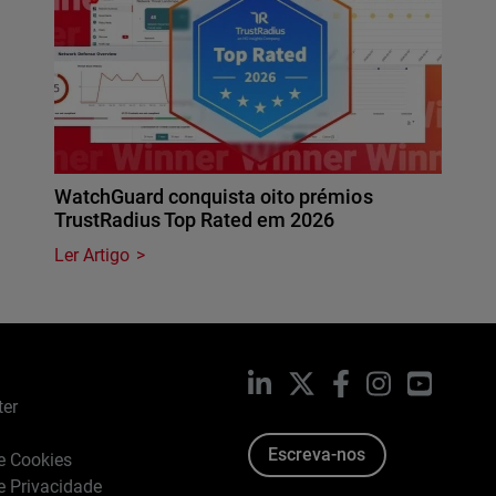
WatchGuard conquista oito prémios
TrustRadius Top Rated em 2026
Ler Artigo
LinkedIn
X
Facebook
Instagram
YouTub
ter
Escreva-nos
de Cookies
de Privacidade