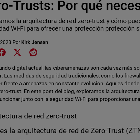
ro-Trusts: Por qué nece
amos la arquitectura de red zero-trust y cómo pued
dad Wi-Fi para ofrecer una protección protección só
 2023
Por
Kirk Jensen
e on LinkedIn
Share on Facebook
Share on X
Share on Reddit
undo digital actual, las ciberamenazas son cada vez más sofi
r. Las medidas de seguridad tradicionales, como los firewal
r frente a amenazas en constante evolución. Aquí es donde 
zero-trust. En este post del blog, exploramos la arquitectur
uncionar junto con la seguridad Wi-Fi para proporcionar una
tectura de red zero-trust
es la arquitectura de red de Zero-Trust (ZT