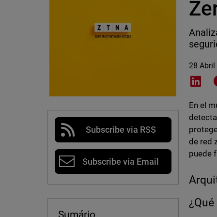
Ze
Analiz
seguri
28 Abril
Shar
En el m
detecta
protege
Subscribe via RSS
de red 
puede f
Subscribe via Email
Arqui
¿Qué 
Sumário