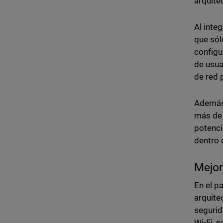
arquite
Al inte
que sól
configu
de usua
de red 
Además,
más de 
potenci
dentro 
Mejor
En el p
arquite
segurid
Wi-Fi, 