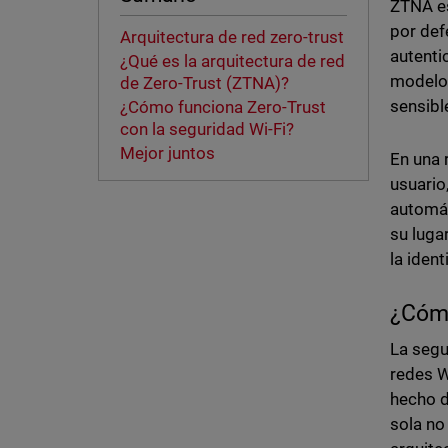
ZTNA es
por def
Arquitectura de red zero-trust
autenti
¿Qué es la arquitectura de red
modelo 
de Zero-Trust (ZTNA)?
sensibl
¿Cómo funciona Zero-Trust
con la seguridad Wi-Fi?
Mejor juntos
En una 
usuario
automát
su luga
la ident
¿Cómo
La segu
redes W
hecho d
sola no