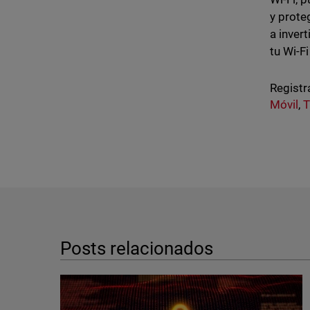
y prote
a inver
tu Wi-F
Registr
Móvil
,
T
Posts relacionados