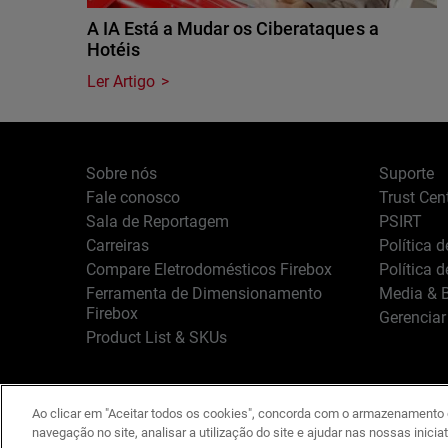
A IA Está a Mudar os Ciberataques a
Hotéis
Ler Artigo
Sobre nós
Suporte
Fale conosco
Trust Cen
Sala de Reportagem
PSIRT
Carreiras
Política 
Compare Eletrodomésticos Firebox
Política 
Ferramenta de Dimensionamento
Media & B
Firebox
Gerenciar
Product List & SKUs
Ao clicar em "Aceitar todos os cookies", concorda com o armazenamento d
Português
Copyright © 1996-
navegação no site, analisar a utilização do site e ajudar nas nossas inicia