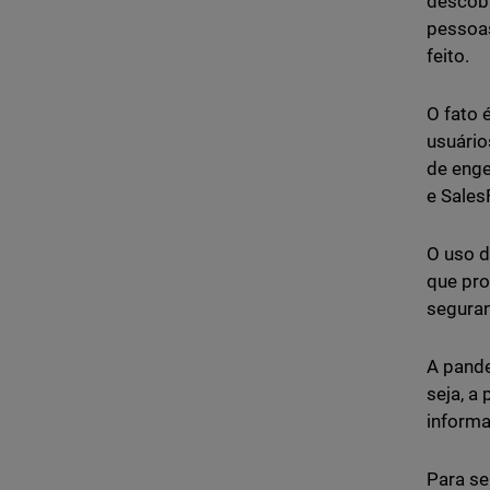
descobr
pessoas
feito.
O fato 
usuário
de enge
e Sales
O uso d
que pro
seguran
A pande
seja, a
informa
Para se