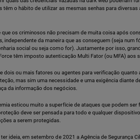
ir quais das credenciais vazadas na dark web poderiam func
 têm o hábito de utilizar as mesmas senhas para diversas 
é que os criminosos não precisam de muita coisa após con
s, independente da maneira que as conseguem (seja num f
nharia social ou seja como for). Justamente por isso, g
Force têm imposto autenticação Multi Fator (ou MFA) aos s
e dois ou mais fatores ou agentes para verificação quanto 
teção, mas sim uma necessidade e uma exigência diante de
ça da informação dos negócios.
mia esticou muito a superfície de ataques que podem ser 
 proteção deve ser pensada para todo e qualquer disposit
ções a serem protegidas.
 ter ideia, em setembro de 2021 a Agência de Segurança Cib