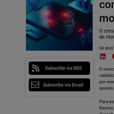
co
mo
O cres
de Hom
04 Abril
Shar
Subscribe via RSS
O cresc
viabili
por exe
Subscribe via Email
apenas 
Para ex
Bastou 