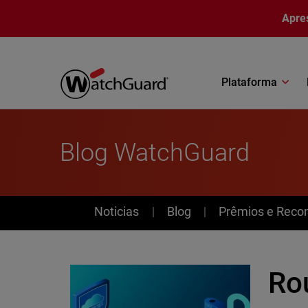
Pular para o conteúdo principal
Apre
Plataforma
Blog WatchGuard
News
Noticias
Blog
Prêmios e Reco
Ro