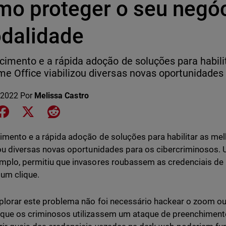
mo proteger o seu negóc
dalidade
cimento e a rápida adoção de soluções para habili
e Office viabilizou diversas novas oportunidades 
 2022
Por
Melissa Castro
e on LinkedIn
Share on Facebook
Share on X
Share on Reddit
imento e a rápida adoção de soluções para habilitar as me
zou diversas novas oportunidades para os cibercriminosos.
mplo, permitiu que invasores roubassem as credenciais d
um clique.
plorar este problema não foi necessário hackear o zoom o
que os criminosos utilizassem um ataque de preenchimento