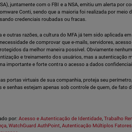
SA), juntamente com o FBI e a NSA, emitiu um alerta por c
omware Conti, sendo que a maioria foi realizada por meio 
sando credenciais roubadas ou fracas.
a e outras razões, a cultura do MFA já tem sido aplicada 
necessidade de comprovar que e-mails, servidores, acesso
rotegidos da melhor maneira possível. Obviamente nenhum
ntização e treinamento dos usuários, mas a autenticação mu
a importante e forte contra o acesso a dados confidenciai
 as portas virtuais de sua companhia, proteja seu perímetro,
 e senhas estejam apenas sob controle de quem, de fato de
ado por:
Acesso e Autenticação de Identidade
,
Trabalho Re
nça
,
WatchGuard AuthPoint
,
Autenticação Múltiplos Fatores