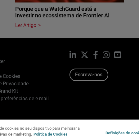
Porque que a WatchGuard está a
investir no ecossistema de Frontier AI
Ler Artigo
LinkedIn
X
Facebook
Instagram
YouTub
ter
Escreva-nos
de Cookies
de Privacidade
rand Kit
 preferências de e-mail
e cookies no seu dispositivo para melhorar a
2026 WatchGuard Technologies, Inc. Todos os Direitos Reserva
Definições de coo
tivas de marketing.
Política de Cookies