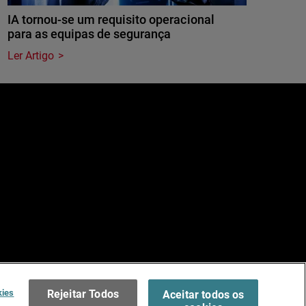
IA tornou-se um requisito operacional
para as equipas de segurança
Ler Artigo
e
dos.
Terms of Use >
kies
Rejeitar Todos
Aceitar todos os