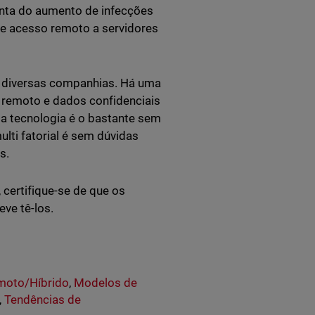
onta do aumento de infecções
de acesso remoto a servidores
em diversas companhias. Há uma
 remoto e dados confidenciais
a tecnologia é o bastante sem
lti fatorial é sem dúvidas
s.
 certifique-se de que os
ve tê-los.
moto/Híbrido
,
Modelos de
,
Tendências de