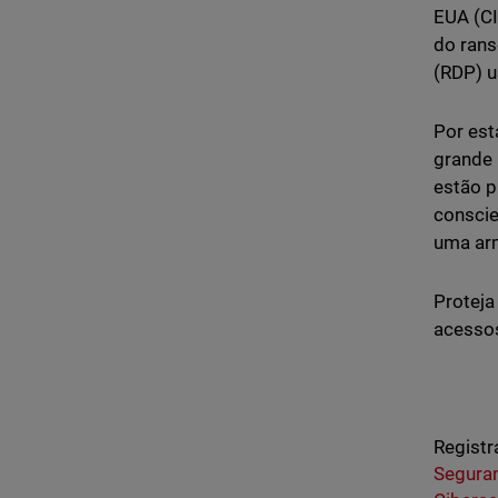
EUA (CI
do rans
(RDP) u
Por est
grande 
estão p
conscie
uma arm
Proteja
acessos
Registr
Segura