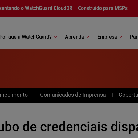
sentando o
WatchGuard CloudDR
– Construído para MSPs
Por que a WatchGuard?
Aprenda
Empresa
Par
nhecimento
Comunicados de Imprensa
Cobertu
ubo de credenciais disp