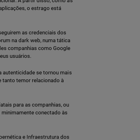
ionar. A partir disso, como as
aplicações, o estrago está
seguirem as credenciais dos
órum na dark web, numa tática
randes companhias como Google
eus usuários.
a autenticidade se tornou mais
 tanto temor relacionado à
fatais para as companhias, ou
ivo minimamente conectado às
ernética e Infraestrutura dos