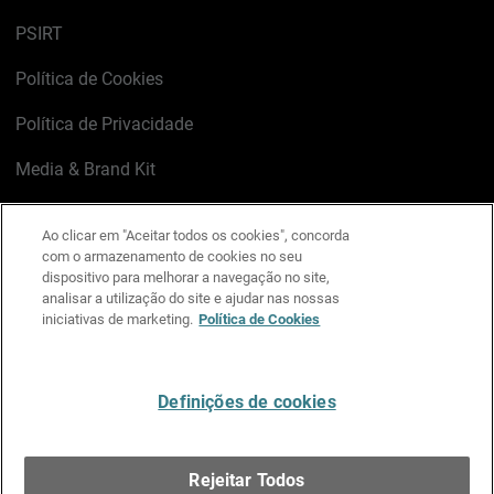
PSIRT
Política de Cookies
Política de Privacidade
Media & Brand Kit
Gerenciar preferências de e-mail
Ao clicar em "Aceitar todos os cookies", concorda
com o armazenamento de cookies no seu
LinkedIn
X
Facebook
Instagram
YouTube
dispositivo para melhorar a navegação no site,
analisar a utilização do site e ajudar nas nossas
iniciativas de marketing.
Política de Cookies
Escreva-nos
Definições de cookies
Português
Rejeitar Todos