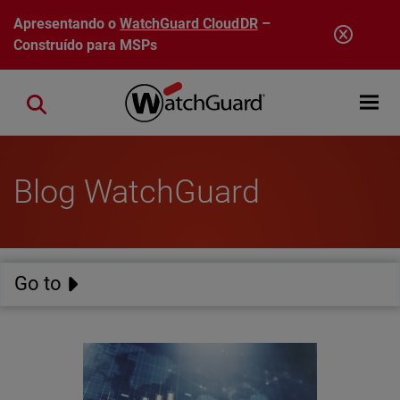
Pular para o conteúdo principal
Apresentando o
WatchGuard CloudDR
–
Construído para MSPs
Open mobi
Close search
Blog WatchGuard
Go to