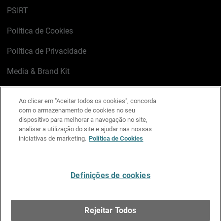
PSIRT
Política de Cookies
Política de Privacidade
Media & Brand Kit
Gerenciar preferências de e-mail
Ao clicar em "Aceitar todos os cookies", concorda
com o armazenamento de cookies no seu
LinkedIn
X
Facebook
Instagram
YouTube
dispositivo para melhorar a navegação no site,
analisar a utilização do site e ajudar nas nossas
iniciativas de marketing.
Política de Cookies
Escreva-nos
Definições de cookies
Português
Rejeitar Todos