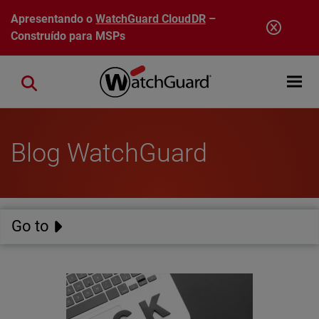
Pular para o conteúdo principal
Apresentando o
WatchGuard CloudDR
–
Construído para MSPs
Open mobi
Close search
Blog WatchGuard
Go to