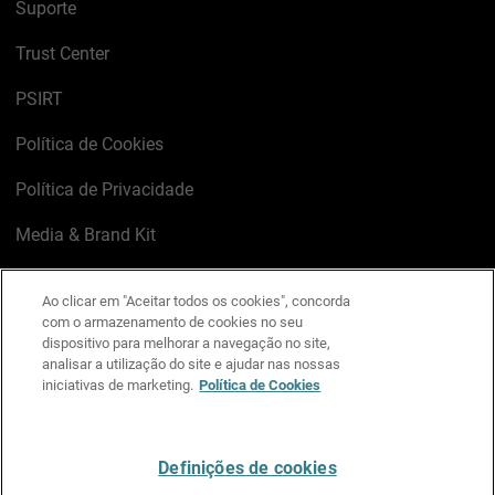
Suporte
Trust Center
PSIRT
Política de Cookies
Política de Privacidade
Media & Brand Kit
Gerenciar preferências de e-mail
Ao clicar em "Aceitar todos os cookies", concorda
com o armazenamento de cookies no seu
LinkedIn
X
Facebook
Instagram
YouTube
dispositivo para melhorar a navegação no site,
analisar a utilização do site e ajudar nas nossas
iniciativas de marketing.
Política de Cookies
Escreva-nos
Definições de cookies