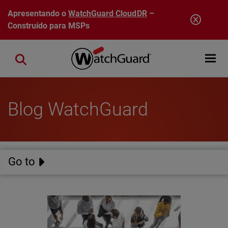
Pular para o conteúdo principal
Apresentando o
WatchGuard CloudDR
–
Construído para MSPs
Open mobi
Close search
Blog WatchGuard
Go to