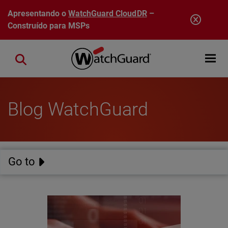
Pular para o conteúdo principal
Apresentando o
WatchGuard CloudDR
–
Construído para MSPs
Open mobi
Close search
Blog WatchGuard
Go to