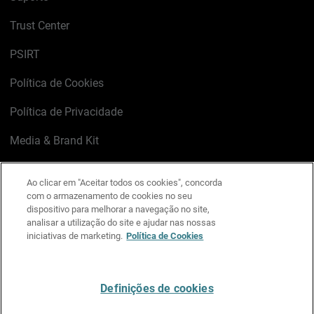
Trust Center
PSIRT
Política de Cookies
Política de Privacidade
Media & Brand Kit
Gerenciar preferências de e-mail
Ao clicar em "Aceitar todos os cookies", concorda
com o armazenamento de cookies no seu
LinkedIn
X
Facebook
Instagram
YouTube
dispositivo para melhorar a navegação no site,
analisar a utilização do site e ajudar nas nossas
iniciativas de marketing.
Política de Cookies
Escreva-nos
Definições de cookies