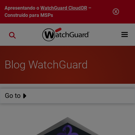
Pular para o conteúdo principal
Apresentando o
WatchGuard CloudDR
–
Construído para MSPs
Open mobi
Close search
Blog WatchGuard
Go to