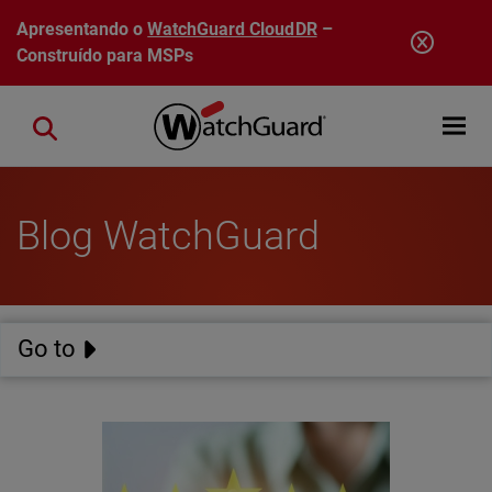
Pular para o conteúdo principal
Apresentando o
WatchGuard CloudDR
–
Construído para MSPs
Open mobi
Close search
Blog WatchGuard
Go to