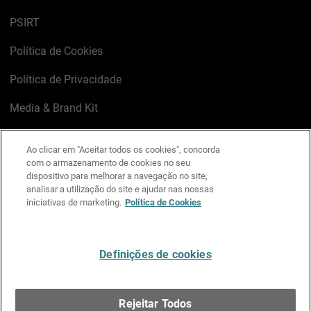
PSIRT
Política de Cookies
Política de Privacidade
Media & Brand Kit
Gerenciar preferências de e-mail
Ao clicar em "Aceitar todos os cookies", concorda
com o armazenamento de cookies no seu
LinkedIn
X
Facebook
Instagram
YouTube
dispositivo para melhorar a navegação no site,
analisar a utilização do site e ajudar nas nossas
iniciativas de marketing.
Política de Cookies
Escreva-nos
Definições de cookies
Português
Rejeitar Todos