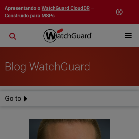
Pular para o conteúdo principal
Apresentando o
WatchGuard CloudDR
–
Construído para MSPs
Open mobi
Close search
Blog WatchGuard
Go to