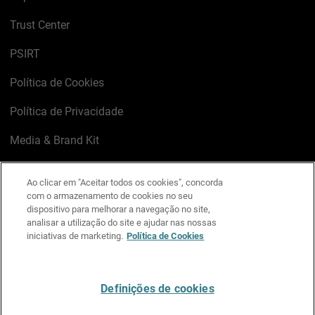
Trust Center
PSIRT
Política de Cookies
Política de Privacidade
Media & Brand Kit
Gerenciar preferências de e-mail
Ao clicar em "Aceitar todos os cookies", concorda
com o armazenamento de cookies no seu
LinkedIn
X
Facebook
Instagram
YouTube
dispositivo para melhorar a navegação no site,
analisar a utilização do site e ajudar nas nossas
iniciativas de marketing.
Política de Cookies
Escreva-nos
Definições de cookies