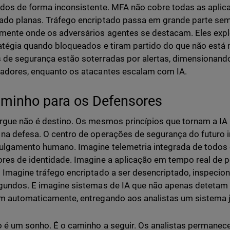
ados de forma inconsistente. MFA não cobre todas as apli
do planas. Tráfego encriptado passa em grande parte sem
mente onde os adversários agentes se destacam. Eles ex
atégia quando bloqueados e tiram partido do que não está m
 de segurança estão soterradas por alertas, dimensionand
adores, enquanto os atacantes escalam com IA.
minho para os Defensores
rgue não é destino. Os mesmos princípios que tornam a IA
na defesa. O centro de operações de segurança do futuro i
ulgamento humano. Imagine telemetria integrada de todos o
res de identidade. Imagine a aplicação em tempo real de p
 Imagine tráfego encriptado a ser desencriptado, inspeci
gundos. E imagine sistemas de IA que não apenas deteta
m automaticamente, entregando aos analistas um sistema já
o é um sonho. É o caminho a seguir. Os analistas permanece