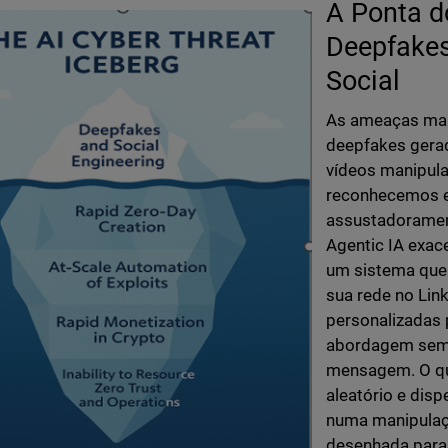
A Ponta d
Deepfakes
Social
As ameaças mais
deepfakes gerad
vídeos manipula
reconhecemos 
assustadorament
Agentic IA exac
um sistema que 
sua rede no Lin
personalizadas 
abordagem semp
mensagem. O qu
aleatório e disp
numa manipulaçã
desenhada para