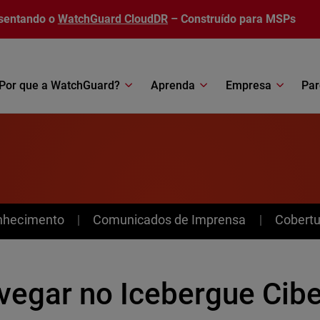
sentando o
WatchGuard CloudDR
– Construído para MSPs
Por que a WatchGuard?
Aprenda
Empresa
Par
nhecimento
Comunicados de Imprensa
Cobertu
vegar no Icebergue Cibe