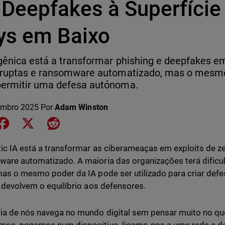
 Deepfakes à Superfície
ys em Baixo
gênica está a transformar phishing e deepfakes e
erruptas e ransomware automatizado, mas o mesm
permitir uma defesa autónoma.
embro 2025
Por
Adam Winston
e on LinkedIn
Share on Facebook
Share on X
Share on Reddit
ic IA está a transformar as ciberameaças em exploits de z
are automatizado. A maioria das organizações terá dific
mas o mesmo poder da IA pode ser utilizado para criar def
, devolvem o equilíbrio aos defensores.
ia de nós navega no mundo digital sem pensar muito no qu