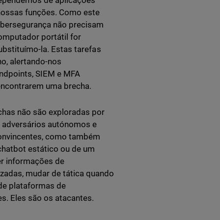
dependemos de aplicações
 nossas funções. Como este
 cibersegurança não precisam
mputador portátil for
ubstituímo-la. Estas tarefas
no, alertando-nos
endpoints, SIEM e MFA
encontrarem uma brecha.
chas não são exploradas por
r adversários autónomos e
convincentes, como também
chatbot estático ou de um
er informações de
izadas, mudar de tática quando
 de plataformas de
s. Eles são os atacantes.