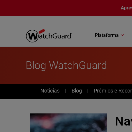
Pular para o conteúdo principal
Apre
Plataforma
Blog WatchGuard
News
Noticias
Blog
Prêmios e Reco
Na