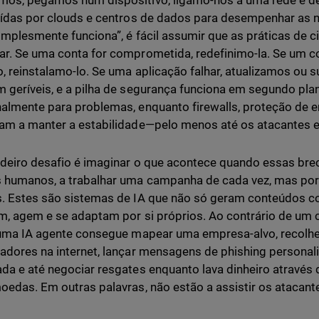
mos, pegamos num dispositivo, ligamo-nos a uma rede e 
uídas por clouds e centros de dados para desempenhar as
simplesmente funciona”, é fácil assumir que as práticas de
r. Se uma conta for comprometida, redefinimo-la. Se um co
o, reinstalamo-lo. Se uma aplicação falhar, atualizamos ou s
 geríveis, e a pilha de segurança funciona em segundo pla
almente para problemas, enquanto firewalls, proteção de 
am a manter a estabilidade—pelo menos até os atacantes 
deiro desafio é imaginar o que acontece quando essas bre
 humanos, a trabalhar uma campanha de cada vez, mas po
. Estes são sistemas de IA que não só geram conteúdos 
m, agem e se adaptam por si próprios. Ao contrário de um 
 uma IA agente consegue mapear uma empresa-alvo, recolh
adores na internet, lançar mensagens de phishing personal
da e até negociar resgates enquanto lava dinheiro através
oedas. Em outras palavras, não estão a assistir os atacante