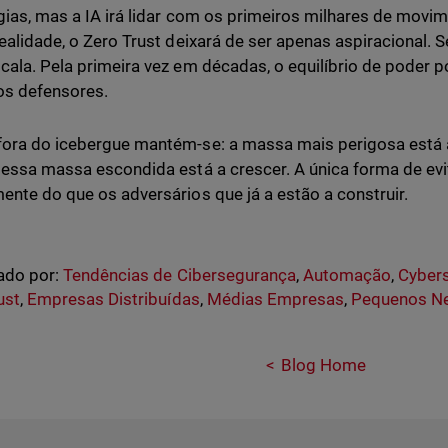
gias, mas a IA irá lidar com os primeiros milhares de movi
realidade, o Zero Trust deixará de ser apenas aspiracional. S
cala. Pela primeira vez em décadas, o equilíbrio de poder 
os defensores.
ora do icebergue mantém-se: a massa mais perigosa está a
 essa massa escondida está a crescer. A única forma de evi
ente do que os adversários que já a estão a construir.
ado por:
Tendências de Cibersegurança
,
Automação
,
Cybers
ust
,
Empresas Distribuídas
,
Médias Empresas
,
Pequenos N
Blog Home