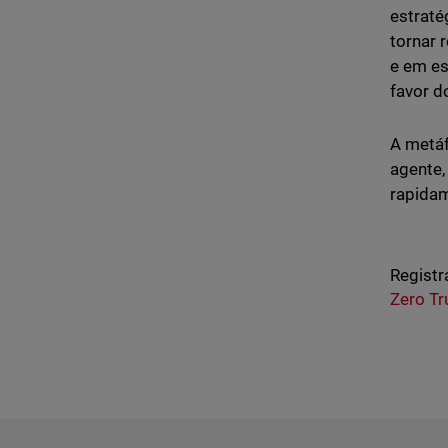
estraté
tornar 
e em es
favor d
A metáf
agente,
rapidam
Registr
Zero Tr