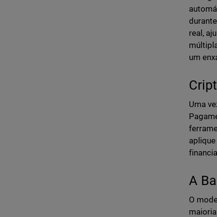
automát
durante
real, a
múltipl
um enx
Crip
Uma vez
Pagame
ferrame
aplique
financi
A Ba
O model
maioria