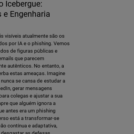
o Icebergue:
 e Engenharia
 visíveis atualmente são os
os por IA e o phishing. Vemos
dos de figuras públicas e
emails que parecem
e autênticos. No entanto, a
erba estas ameaças. Imagine
nunca se cansa de estudar a
kedIn, gerar mensagens
para colegas e ajustar a sua
re que alguém ignora a
e antes era um phishing
erso está a transformar-se
o contínua e adaptativa,
 desgastar as defesas