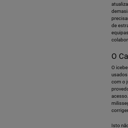
atualiz
demasia
precisa
de estr
equipas
colabor
O Ca
O icebe
usados 
com o j
provedo
acesso.
milisse
corrige
Isto nã