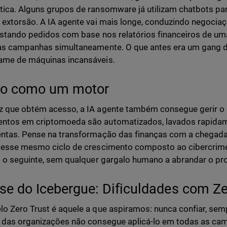
ica. Alguns grupos de ransomware já utilizam chatbots par
 extorsão. A IA agente vai mais longe, conduzindo negocia
justando pedidos com base nos relatórios financeiros de 
as campanhas simultaneamente. O que antes era um gang 
ame de máquinas incansáveis.
to como um motor
 que obtém acesso, a IA agente também consegue gerir o l
ntos em criptomoeda são automatizados, lavados rapidam
ntas. Pense na transformação das finanças com a chegada 
 esse mesmo ciclo de crescimento composto ao cibercrim
a o seguinte, sem qualquer gargalo humano a abrandar o pr
se do Icebergue: Dificuldades com Ze
o Zero Trust é aquele a que aspiramos: nunca confiar, sempr
 das organizações não consegue aplicá-lo em todas as ca