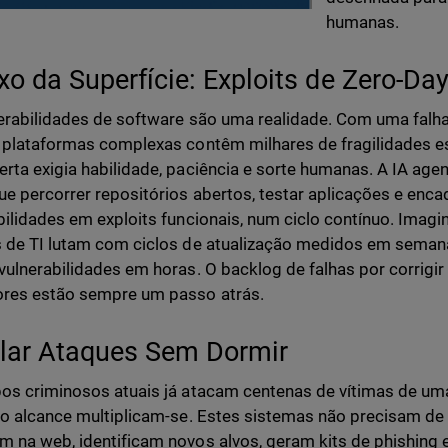
humanas.
xo da Superfície: Exploits de Zero-Da
erabilidades de software são uma realidade. Com uma falha
 plataformas complexas contêm milhares de fragilidades es
rta exigia habilidade, paciência e sorte humanas. A IA agen
e percorrer repositórios abertos, testar aplicações e enc
bilidades em exploits funcionais, num ciclo contínuo. Imagi
 de TI lutam com ciclos de atualização medidos em seman
vulnerabilidades em horas. O backlog de falhas por corrigir
res estão sempre um passo atrás.
lar Ataques Sem Dormir
os criminosos atuais já atacam centenas de vítimas de uma
 o alcance multiplicam-se. Estes sistemas não precisam de
 na web, identificam novos alvos, geram kits de phishing