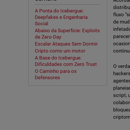
Acorda
distrib
A Ponta do Icebergue:
fluxo “
Deepfakes e Engenharia
de muda
Social
infetad
Abaixo da Superfície: Exploits
parecem
de Zero-Day
ocasion
Escalar Ataques Sem Dormir
continu
Cripto como um motor
A Base do Icebergue:
Dificuldades com Zero Trust
O verda
O Caminho para os
hackers
Defensores
agentes
planeia
script,
colabor
bloquea
criptom