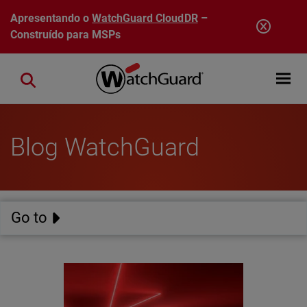
Pular para o conteúdo principal
Apresentando o
WatchGuard CloudDR
–
Construído para MSPs
Open mobi
Close search
Blog WatchGuard
Go to