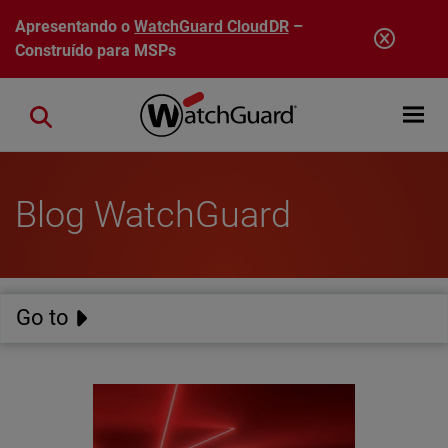
Pular para o conteúdo principal
Apresentando o
WatchGuard CloudDR
–
Construído para MSPs
Open mobi
Close search
Blog WatchGuard
Go to