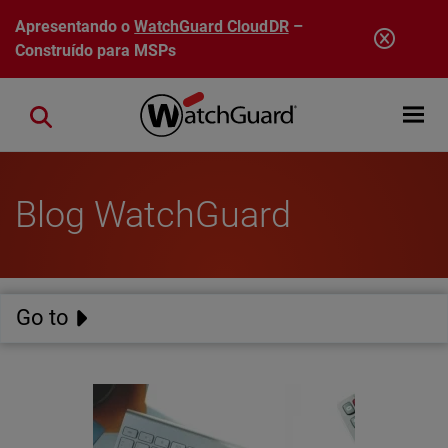
Pular para o conteúdo principal
Apresentando o
WatchGuard CloudDR
–
Construído para MSPs
Open mobi
Close search
Blog WatchGuard
Go to