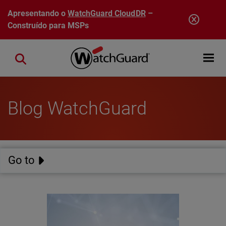
Pular para o conteúdo principal
Apresentando o
WatchGuard CloudDR
–
Construído para MSPs
Open mobi
Close search
Blog WatchGuard
Go to