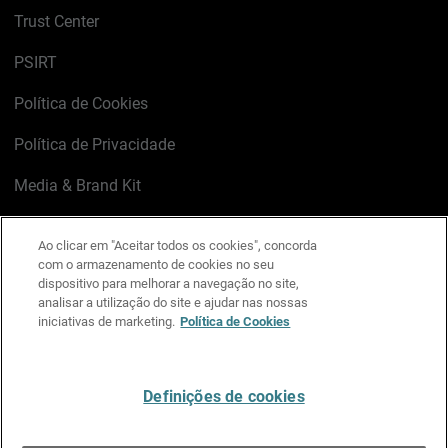
Trust Center
PSIRT
Política de Cookies
Política de Privacidade
Media & Brand Kit
Gerenciar preferências de e-mail
Ao clicar em "Aceitar todos os cookies", concorda
com o armazenamento de cookies no seu
LinkedIn
X
Facebook
Instagram
YouTube
dispositivo para melhorar a navegação no site,
analisar a utilização do site e ajudar nas nossas
iniciativas de marketing.
Política de Cookies
Escreva-nos
Definições de cookies