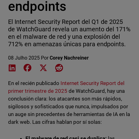
endpoints
El Internet Security Report del Q1 de 2025
de WatchGuard revela un aumento del 171%
en el malware de red y una explosión del
712% en amenazas únicas para endpoints.
08 Julho 2025
Por
Corey Nachreiner
Share on LinkedIn
Share on Facebook
Share on X
Share on Reddit
En el recién publicado
Internet Security Report del
primer trimestre de 2025
de WatchGuard, hay una
conclusión clara: los atacantes son más rápidos,
sigilosos y sofisticados que nunca, impulsados por
un auge sin precedentes de herramientas de IA en la
dark web. Las cifras hablan por sí solas:
El malware de red casi se duplica:
las