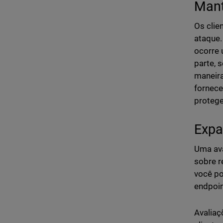
Mant
Os clie
ataque.
ocorre 
parte, 
maneira
fornece
protege
Expa
Uma ava
sobre r
você po
endpoin
Avaliaç