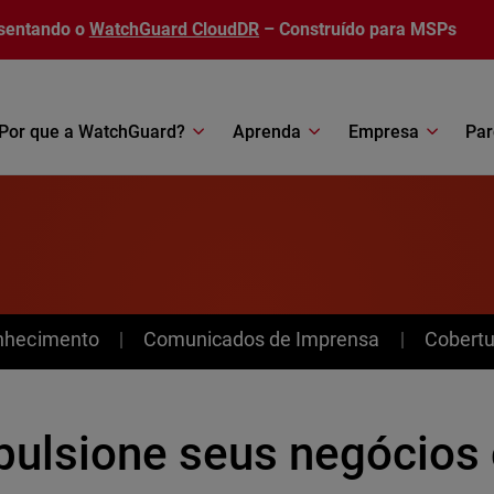
sentando o
WatchGuard CloudDR
– Construído para MSPs
Por que a WatchGuard?
Aprenda
Empresa
Par
nhecimento
Comunicados de Imprensa
Cobertu
pulsione seus negócios