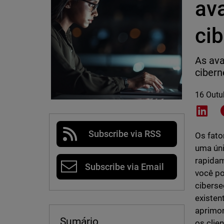
av
cib
As ava
cibern
16 Outu
Shar
Subscribe via RSS
Os fato
uma úni
rapidam
Subscribe via Email
você po
ciberse
existen
aprimor
Sumário
os clie