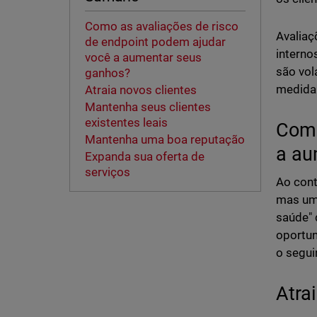
Como as avaliações de risco
Avaliaç
de endpoint podem ajudar
interno
você a aumentar seus
são vol
ganhos?
medida
Atraia novos clientes
Mantenha seus clientes
existentes leais
Como
Mantenha uma boa reputação
a au
Expanda sua oferta de
serviços
Ao cont
mas um 
saúde" 
oportun
o segui
Atra