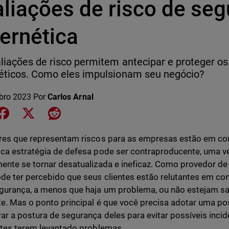
aliações de risco de se
ernética
liações de risco permitem antecipar e proteger os 
éticos. Como eles impulsionam seu negócio?
bro 2023
Por
Carlos Arnal
e on LinkedIn
Share on Facebook
Share on X
Share on Reddit
res que representam riscos para as empresas estão em co
ca estratégia de defesa pode ser contraproducente, uma v
ente se tornar desatualizada e ineficaz. Como provedor de
de ter percebido que seus clientes estão relutantes em co
gurança, a menos que haja um problema, ou não estejam sa
te. Mas o ponto principal é que você precisa adotar uma po
ar a postura de segurança deles para evitar possíveis inc
ntes terem levantado problemas.