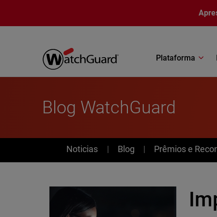
Pular para o conteúdo principal
Apre
Plataforma
Blog WatchGuard
News
Noticias
Blog
Prêmios e Reco
Im