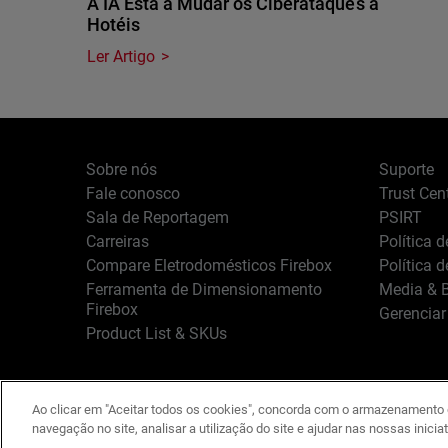
A IA Está a Mudar os Ciberataques a
Hotéis
Ler Artigo
Sobre nós
Suporte
Fale conosco
Trust Cen
Sala de Reportagem
PSIRT
Carreiras
Política 
Compare Eletrodomésticos Firebox
Política 
Ferramenta de Dimensionamento
Media & B
Firebox
Gerenciar
Product List & SKUs
Ao clicar em "Aceitar todos os cookies", concorda com o armazenamento d
Português
Copyright © 1996-
navegação no site, analisar a utilização do site e ajudar nas nossas inicia