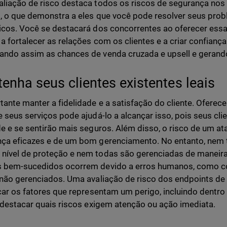
liação de risco destaca todos os riscos de segurança nos
s, o que demonstra a eles que você pode resolver seus pr
icos. Você se destacará dos concorrentes ao oferecer essa 
 a fortalecer as relações com os clientes e a criar confianç
ndo assim as chances de venda cruzada e upsell e gerando
enha seus clientes existentes leais
tante manter a fidelidade e a satisfação do cliente. Ofere
e seus serviços pode ajudá-lo a alcançar isso, pois seus cli
de e se sentirão mais seguros. Além disso, o risco de um 
ça eficazes e de um bom gerenciamento. No entanto, nem 
ível de proteção e nem todas são gerenciadas de maneira 
 bem-sucedidos ocorrem devido a erros humanos, como co
 não gerenciados. Uma avaliação de risco dos endpoints de 
icar os fatores que representam um perigo, incluindo dentr
e destacar quais riscos exigem atenção ou ação imediata.