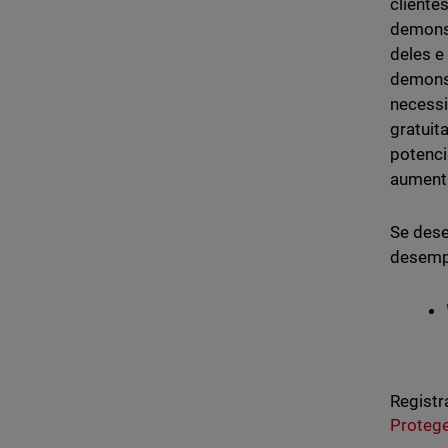
cliente
demonst
deles e
demonst
necessi
gratuit
potenci
aument
Se dese
desempe
Registr
Proteg