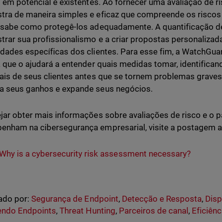
s em potencial e existentes. Ao fornecer uma avaliação de r
ra de maneira simples e eficaz que compreende os riscos
 sabe como protegê-los adequadamente. A quantificação d
rar sua profissionalismo e a criar propostas personaliza
dades específicas dos clientes. Para esse fim, a WatchGu
a que o ajudará a entender quais medidas tomar, identifican
ais de seus clientes antes que se tornem problemas grav
a seus ganhos e expande seus negócios.
jar obter mais informações sobre avaliações de risco e o 
nham na cibersegurança empresarial, visite a postagem a
Why is a cybersecurity risk assessment necessary?
ado por:
Segurança de Endpoint
,
Detecção e Resposta
,
Disp
endo Endpoints
,
Threat Hunting
,
Parceiros de canal
,
Eficiên