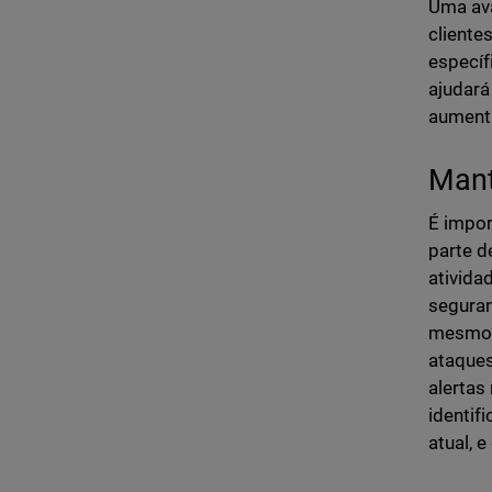
Uma ava
cliente
específ
ajudará
aumenta
Mant
É impor
parte d
ativida
seguran
mesmo n
ataques
alertas
identif
atual, 