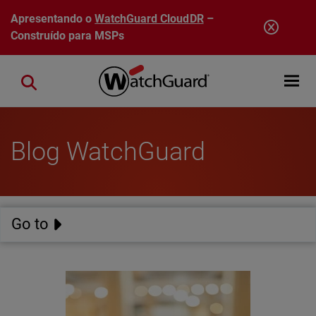
Pular para o conteúdo principal
Apresentando o
WatchGuard CloudDR
–
Construído para MSPs
Open mobi
Close search
Blog WatchGuard
Go to