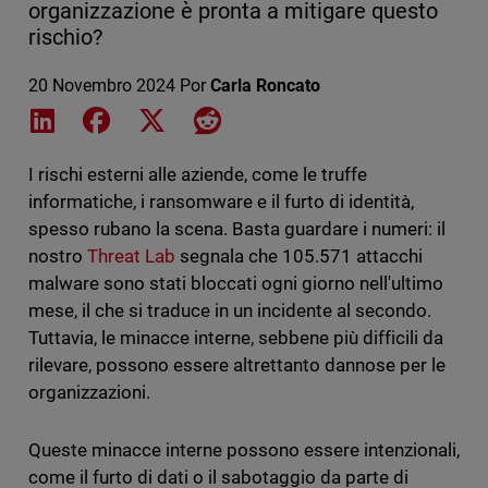
organizzazione è pronta a mitigare questo
rischio?
20 Novembro 2024
Por
Carla Roncato
Share on LinkedIn
Share on Facebook
Share on X
Share on Reddit
I rischi esterni alle aziende, come le truffe
informatiche, i ransomware e il furto di identità,
spesso rubano la scena. Basta guardare i numeri: il
nostro
Threat Lab
segnala che 105.571 attacchi
malware sono stati bloccati ogni giorno nell'ultimo
mese, il che si traduce in un incidente al secondo.
Tuttavia, le minacce interne, sebbene più difficili da
rilevare, possono essere altrettanto dannose per le
organizzazioni.
Queste minacce interne possono essere intenzionali,
come il furto di dati o il sabotaggio da parte di