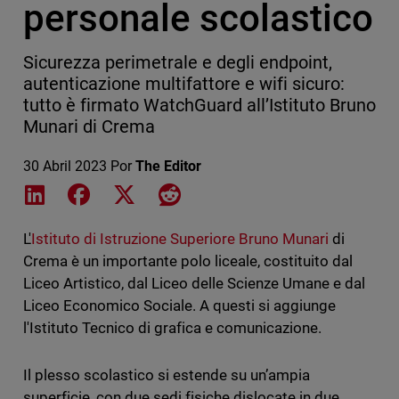
personale scolastico
Sicurezza perimetrale e degli endpoint,
autenticazione multifattore e wifi sicuro:
tutto è firmato WatchGuard all’Istituto Bruno
Munari di Crema
30 Abril 2023
Por
The Editor
Share on LinkedIn
Share on Facebook
Share on X
Share on Reddit
L'
Istituto di Istruzione Superiore Bruno Munari
di
Crema è un importante polo liceale, costituito dal
Liceo Artistico, dal Liceo delle Scienze Umane e dal
Liceo Economico Sociale. A questi si aggiunge
l'Istituto Tecnico di grafica e comunicazione.
Il plesso scolastico si estende su un’ampia
superficie, con due sedi fisiche dislocate in due