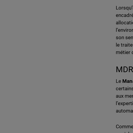
Lorsqu’i
encadré
allocat
l’envir
son sen
le trai
métier 
MDR 
Le
Mana
certain
aux men
l’exper
automat
Comme l