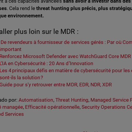
t à ces capacités avancées
sans avoir à investir dans des
ses
. Cela rend le
threat hunting plus précis, plus stratégiqu
que environnement.
aller plus loin sur le MDR :
De revendeurs à fournisseur de services gérés : Par où Co
important
Renforcez Microsoft Defender avec WatchGuard Core MDR
L’IA en Cybersécurité : 20 Ans d’Innovation
Les 4 principaux défis en matière de cybersécurité pour les
sont-ils la solution ?
Guide pour s'y retrouver entre MDR, EDR, NDR, XDR
ado por:
Automatisation
,
Threat Hunting
,
Managed Service 
té managée
,
Efficacité opérationnelle
,
Security Operations C
d Services