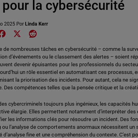
 pour la cybersécurité
o 2025
Por
Linda Kerr
e on LinkedIn
Share on Facebook
Share on X
Share on Reddit
e de nombreuses tâches en cybersécurité – comme la survei
tion d’événements ou le classement des alertes – soient répé
uvent devenir épuisantes pour les professionnels du secteur. L
jourd’hui un rôle essentiel en automatisant ces processus, en
isant la priorisation des incidents. Pour autant, cela ne sig
e. Des compétences telles que la pensée critique et la créati
des cybercriminels toujours plus ingénieux, les capacités h
tive élargie. Elles permettent notamment d’interpréter des
ifier les informations clés pour résoudre un incident. Des 
g
ou l’analyse de comportements anormaux nécessitent un sa
é d’analyse fine et une compréhension du contexte. C’est po