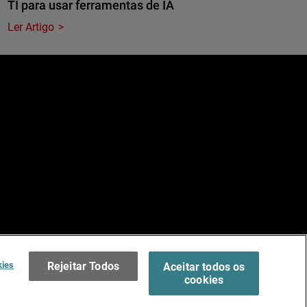
TI para usar ferramentas de IA
Ler Artigo
e
dos.
Terms of Use >
kies
Rejeitar Todos
Aceitar todos os
cookies