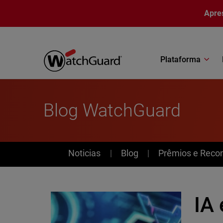
Pular para o conteúdo principal
Apre
Plataforma
Blog WatchGuard
News
Noticias
Blog
Prêmios e Reco
IA 