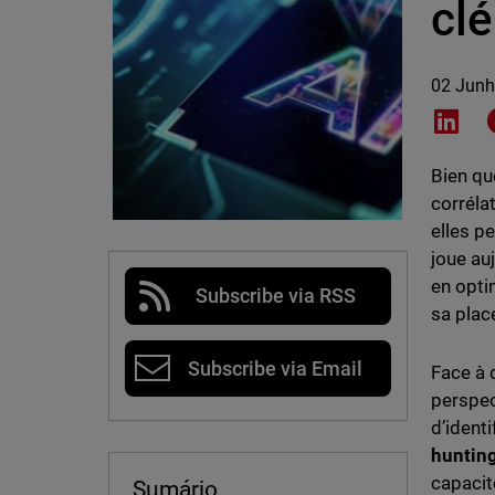
clé
02 Junh
Shar
Bien qu
corréla
elles pe
joue au
en optim
Subscribe via RSS
sa plac
Subscribe via Email
Face à 
perspec
d’ident
huntin
capacit
Sumário