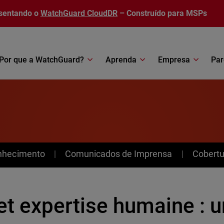
sentando o
WatchGuard CloudDR
– Construído para MSPs
Por que a WatchGuard?
Aprenda
Empresa
Par
nhecimento
Comunicados de Imprensa
Cobertu
et expertise humaine : u