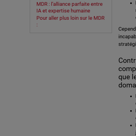
MDR : l’alliance parfaite entre
IA et expertise humaine
Pour aller plus loin sur le MDR
:
Cependa
incapab
stratég
Contr
compt
que l
domai