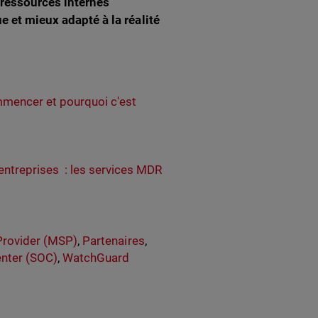
 ressources internes
e et mieux adapté à la réalité
mmencer et pourquoi c'est
 entreprises : les services MDR
Provider (MSP)
,
Partenaires
,
enter (SOC)
,
WatchGuard