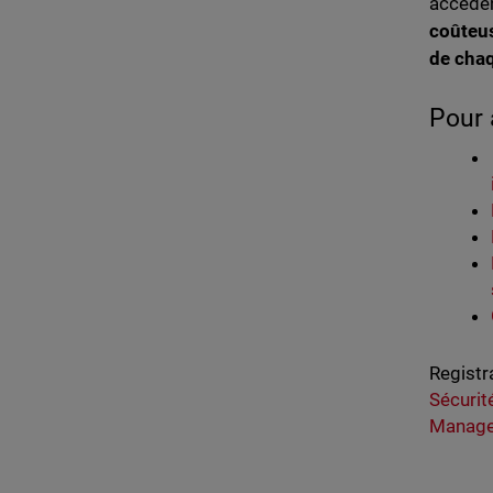
accèden
coûteu
de cha
Pour 
Registr
Sécuri
Manage