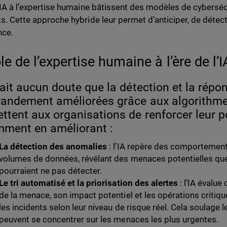
 l’IA à l’expertise humaine bâtissent des modèles de cyberséc
nts. Cette approche hybride leur permet d’anticiper, de détect
nce.
le de l’expertise humaine à l’ère de l’I
 fait aucun doute que la détection et la ré
randement améliorées grâce aux algorithmes
ttent aux organisations de renforcer leur p
ment en améliorant :
La détection des anomalies
: l’IA repère des comportement
volumes de données, révélant des menaces potentielles qu
pourraient ne pas détecter.
Le tri automatisé et la priorisation des alertes
: l’IA évalue 
de la menace, son impact potentiel et les opérations critique
les incidents selon leur niveau de risque réel. Cela soulage l
peuvent se concentrer sur les menaces les plus urgentes.