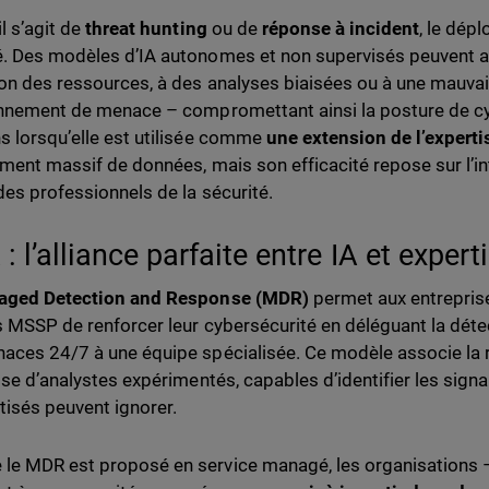
l s’agit de
threat hunting
ou de
réponse à incident
, le dépl
. Des modèles d’IA autonomes et non supervisés peuvent a
ion des ressources, à des analyses biaisées ou à une mauvai
onnement de menace – compromettant ainsi la posture de cyb
s lorsqu’elle est utilisée comme
une extension de l’expert
tement massif de données, mais son efficacité repose sur l’int
des professionnels de la sécurité.
: l’alliance parfaite entre IA et exper
ged Detection and Response (MDR)
permet aux entrepris
s MSSP de renforcer leur cybersécurité en déléguant la détec
aces 24/7 à une équipe spécialisée. Ce modèle associe la rap
tise d’analystes expérimentés, capables d’identifier les sign
isés peuvent ignorer.
e MDR est proposé en service managé, les organisations 