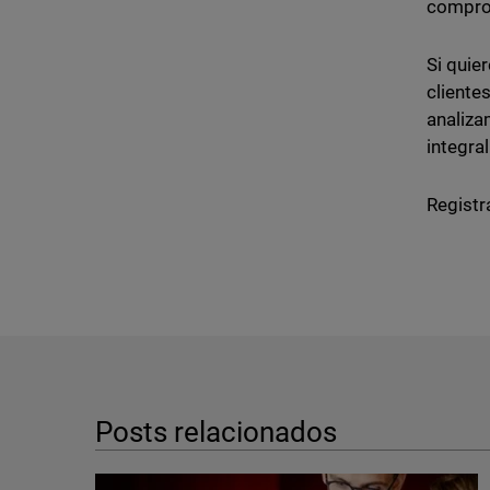
comprom
Si quie
cliente
analiza
integral
Registr
Posts relacionados