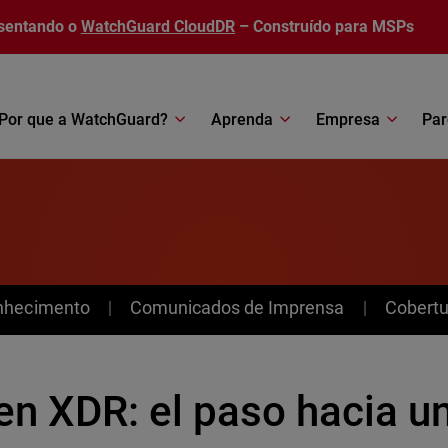
sentando o
WatchGuard CloudDR
– Construído para MSPs
Por que a WatchGuard?
Aprenda
Empresa
Par
nhecimento
Comunicados de Imprensa
Cobertu
en XDR: el paso hacia u