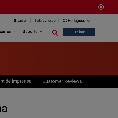
Entrar
Fale conosco
Português
ceiros
Suporte
Close search
Explore
ra de imprensa
Customer Reviews
na