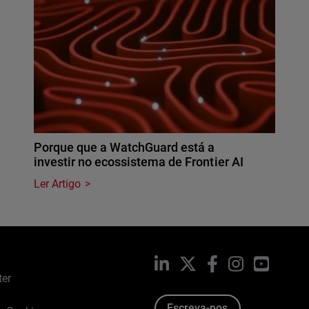
Porque que a WatchGuard está a
investir no ecossistema de Frontier AI
Ler Artigo
LinkedIn
X
Facebook
Instagram
YouTub
ter
Escreva-nos