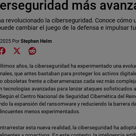
berseguridad más avanz
ha revolucionado la ciberseguridad. Conoce cómo
puede cambiar el juego de la defensa e impulsar t
 2025
Por
Stephen Helm
e on LinkedIn
Share on Facebook
Share on X
Share on Reddit
últimos años, la ciberseguridad ha experimentado una evoluc
onales, que antes bastaban para proteger los activos digital
 obsoletas frente a ciberamenazas cada vez más compleja
 tecnologías avanzadas para lanzar ataques sofisticados a
 Según el Centro Nacional de Seguridad Cibernética del Reino
ndo la expansión del ransomware y reduciendo la barrera d
lincuentes menos experimentados.
ntrarrestar esta nueva realidad, la ciberseguridad ha ado
ligentes y proactivos. En este contexto, la inteligencia artif