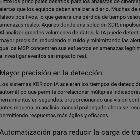
Entre los principales
desafíos para los analistas de ciberse
alertas que los equipos deben analizar a diario. Muchas de e
falsos positivos, lo que genera una pérdida de tiempo valios
amenazas reales. Aquí es donde una solución XDR, impulsada
Al analizar grandes volúmenes de datos, la IA puede detec
mayor precisión, reduciendo el ruido y minimizando las aler
que los MSP concentren sus esfuerzos en amenazas legítim
a investigar eventos sin impacto real.
Mayor precisión en la detección:
Los sistemas XDR con IA aceleran los tiempos de detección
automático que permite correlacionar múltiples indicador
herramientas en segundos, proporcionando una visión conte
antes requería un análisis manual prolongado ahora se res
permitiendo respuestas más ágiles y eficaces.
Automatización para reducir la carga de t