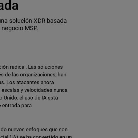
ada
 una solución XDR basada
u negocio MSP.
ión radical. Las soluciones
es de las organizaciones, han
s. Los atacantes ahora
 escalas y velocidades nunca
 Unido, el uso de IA está
e entrada para
ptado nuevos enfoques que son
icial (IA) se ha convertido en un