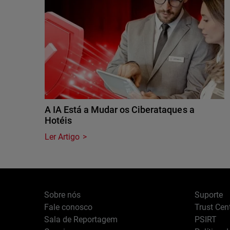
A IA Está a Mudar os Ciberataques a
Hotéis
Ler Artigo
Sobre nós
Suporte
Fale conosco
Trust Cen
Sala de Reportagem
PSIRT