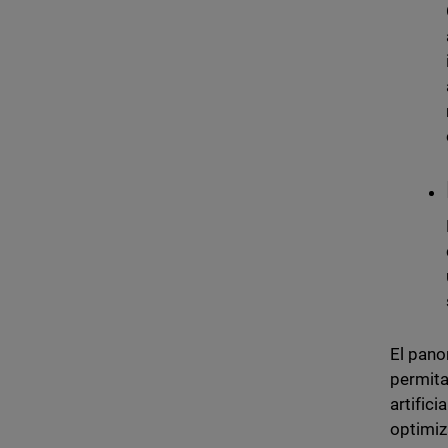
El pano
permita
artific
optimiz