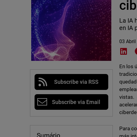
ci
La IA 
en IA 
03 Abril
Shar
En los 
tradici
quedado
Subscribe via RSS
emplean
vistas.
Subscribe via Email
acelera
ciberde
Para co
Sumário
más inte