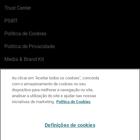
Trust Center
PSIRT
Política de Cookies
Política de Privacidade
Media & Brand Kit
Gerenciar preferências de e-mail
Ao clicar em "Aceitar todos os cookies", concorda
com o armazenamento de cookies no seu
LinkedIn
X
Facebook
Instagram
YouTube
dispositivo para melhorar a navegação no site,
analisar a utilização do site e ajudar nas nossas
iniciativas de marketing.
Política de Cookies
Escreva-nos
Definições de cookies