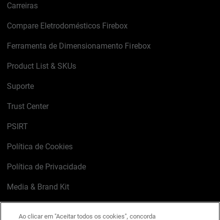
Carreiras
Compare Eletrodomésticos Firebox
Ferramenta de Dimensionamento Firebox
Product List & SKUs
Suporte
Trust Center
PSIRT
Política de Cookies
Política de Privacidade
Media & Brand Kit
Gerenciar preferências de e-mail
Ao clicar em "Aceitar todos os cookies", concorda