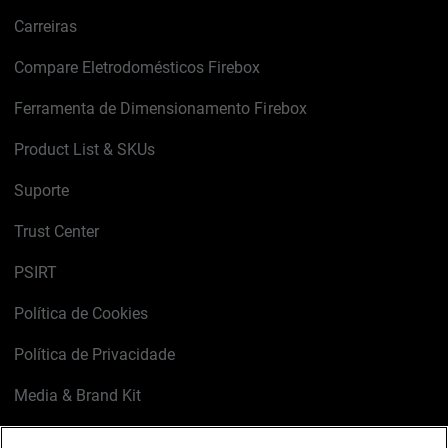
Carreiras
Compare Eletrodomésticos Firebox
Ferramenta de Dimensionamento Firebox
Product List & SKUs
Suporte
Trust Center
PSIRT
Política de Cookies
Política de Privacidade
Media & Brand Kit
Gerenciar preferências de e-mail