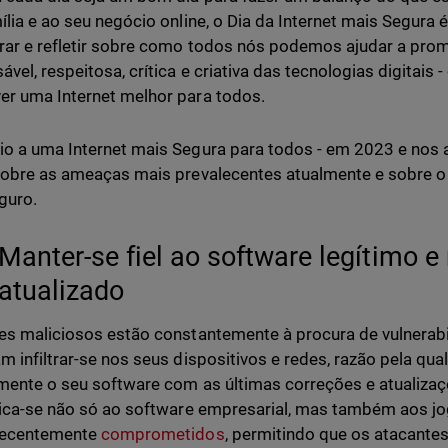
ília e ao seu negócio online, o Dia da Internet mais Segur
rar e refletir sobre como todos nós podemos ajudar a prom
vel, respeitosa, crítica e criativa das tecnologias digitais -
r uma Internet melhor para todos.
o a uma Internet mais Segura para todos - em 2023 e nos 
sobre as ameaças mais prevalecentes atualmente e sobre o
guro.
Manter-se fiel ao software legítimo e
atualizado
es maliciosos estão constantemente à procura de vulnerabi
m infiltrar-se nos seus dispositivos e redes, razão pela qual
mente o seu software com as últimas correções e atualizaç
lica-se não só ao software empresarial, mas também aos jo
recentemente
comprometidos
, permitindo que os atacant