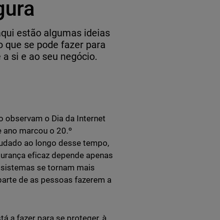
gura
aqui estão algumas ideias
 que se pode fazer para
 a si e ao seu negócio.
 observam o Dia da Internet
e ano marcou o 20.º
mudado ao longo desse tempo,
gurança eficaz depende apenas
 sistemas se tornam mais
parte de as pessoas fazerem a
 a fazer para se proteger, à