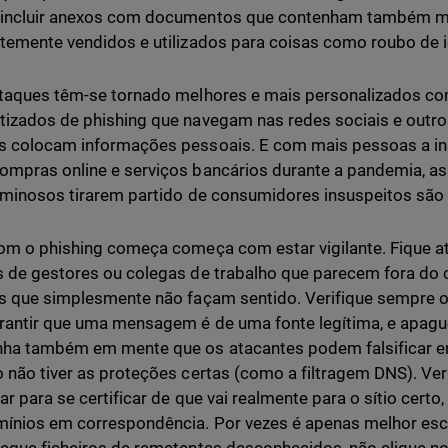
incluir anexos com documentos que contenham também ma
temente vendidos e utilizados para coisas como roubo de i
taques têm-se tornado melhores e mais personalizados c
izados de phishing que navegam nas redes sociais e outro
s colocam informações pessoais. E com mais pessoas a in
mpras online e serviços bancários durante a pandemia, as
iminosos tirarem partido de consumidores insuspeitos são
om o phishing começa começa com estar vigilante. Fique at
 de gestores ou colegas de trabalho que parecem fora do
s que simplesmente não façam sentido. Verifique sempre 
rantir que uma mensagem é de uma fonte legítima, e apague
ha também em mente que os atacantes podem falsificar en
 não tiver as proteções certas (como a filtragem DNS). Ve
car para se certificar de que vai realmente para o sítio certo
ínios em correspondência. Por vezes é apenas melhor es