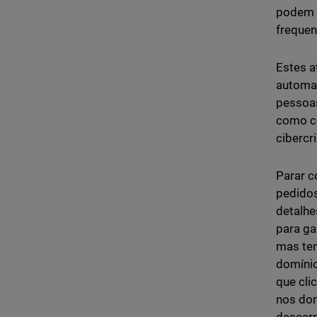
podem 
frequen
Estes a
automat
pessoa
como co
cibercr
Parar c
pedidos
detalhe
para ga
mas ten
domínio
que cli
nos dom