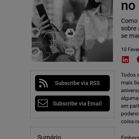
no 
Como a
sobre 
se man
10 Feve
Shar
Todos o
mais Se
Subscribe via RSS
anivers
algumas
Subscribe via Email
em part
poderos
coisa c
Sumário
Embora 