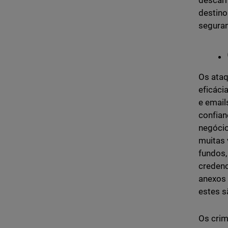
descarr
destino
seguran
Os ataq
eficáci
e email
confian
negócio
muitas 
fundos,
credenc
anexos
estes s
Os crim