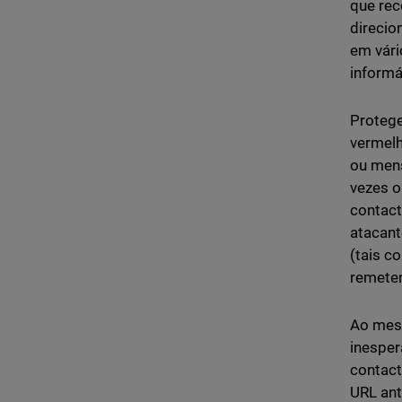
que rec
direcio
em vári
informá
Protege
vermelh
ou mens
vezes o
contact
atacant
(tais c
remeten
Ao mesm
inesper
contact
URL ant