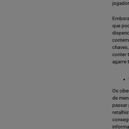
jogador
Embora 
que pod
dispend
contém 
chaves,
conter 
agarre 
Os cibe
de mens
passar 
retalhi
consegu
informa