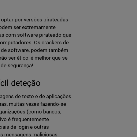
 optar por versões pirateadas
 podem ser extremamente
mas com software pirateado que
computadores. Os crackers de
ça de software, podem também
não ser ético, é melhor que se
 de segurança!
cil deteção
agens de texto e de aplicações
mas, muitas vezes fazendo-se
rganizações (como bancos,
tivo é frequentemente
ais de login e outras
 As mensagens maliciosas