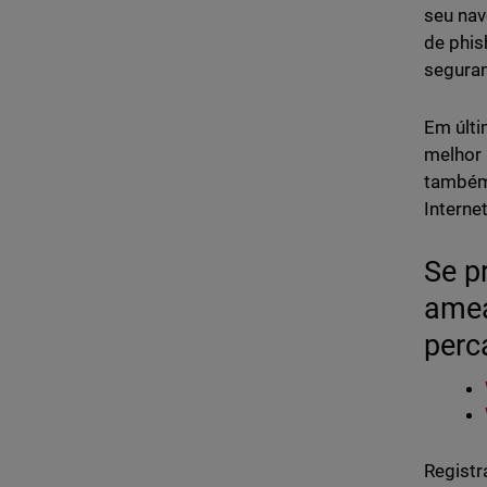
seu nav
de phis
seguran
Em últi
melhor 
também 
Interne
Se p
amea
perc
Registr