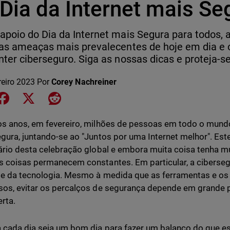
Dia da Internet mais Se
poio do Dia da Internet mais Segura para todos, 
as ameaças mais prevalecentes de hoje em dia e o
ter ciberseguro. Siga as nossas dicas e proteja-se
reiro 2023
Por
Corey Nachreiner
e on LinkedIn
Share on Facebook
Share on X
Share on Reddit
s anos, em fevereiro, milhões de pessoas em todo o mundo
gura, juntando-se ao "Juntos por uma Internet melhor". Est
ário desta celebração global e embora muita coisa tenha 
 coisas permanecem constantes. Em particular, a ciberse
e da tecnologia. Mesmo à medida que as ferramentas e os
os, evitar os percalços de segurança depende em grande 
erta.
cada dia seja um bom dia para fazer um balanço do que está