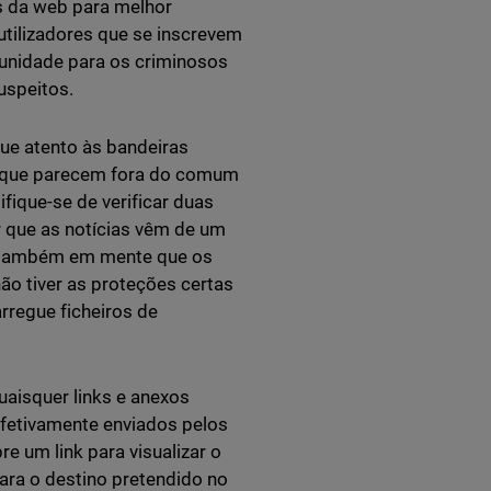
es da web para melhor
utilizadores que se inscrevem
unidade para os criminosos
uspeitos.
que atento às bandeiras
o que parecem fora do comum
fique-se de verificar duas
 que as notícias vêm de um
ha também em mente que os
ão tiver as proteções certas
regue ficheiros de
isquer links e anexos
efetivamente enviados pelos
e um link para visualizar o
para o destino pretendido no