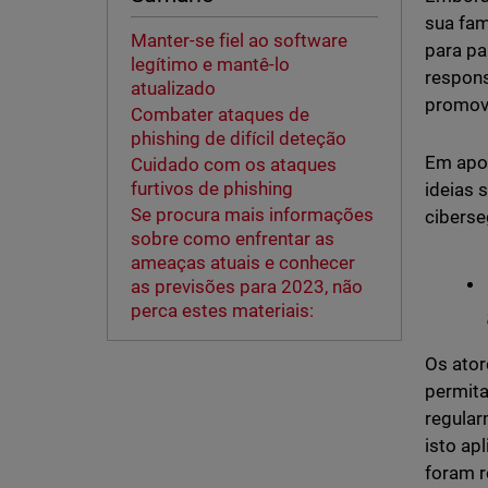
sua fam
Manter-se fiel ao software
para pa
legítimo e mantê-lo
responsá
atualizado
promove
Combater ataques de
phishing de difícil deteção
Em apoi
Cuidado com os ataques
furtivos de phishing
ideias 
Se procura mais informações
ciberse
sobre como enfrentar as
ameaças atuais e conhecer
as previsões para 2023, não
perca estes materiais:
Os ator
permita
regular
isto ap
foram 