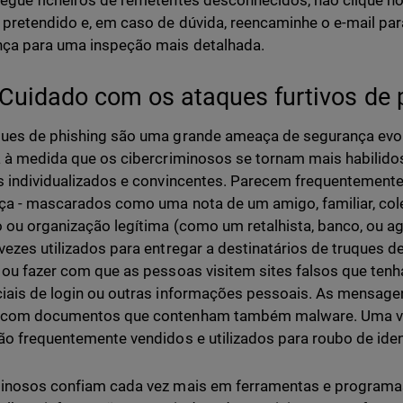
egue ficheiros de remetentes desconhecidos, não clique no
 pretendido e, em caso de dúvida, reencaminhe o e-mail pa
ça para uma inspeção mais detalhada.
Cuidado com os ataques furtivos de 
ues de phishing são uma grande ameaça de segurança evol
a à medida que os cibercriminosos se tornam mais habilid
s individualizados e convincentes. Parecem frequentemente
ça - mascarados como uma nota de um amigo, familiar, cole
 ou organização legítima (como um retalhista, banco, ou a
vezes utilizados para entregar a destinatários de truques d
 ou fazer com que as pessoas visitem sites falsos que tenh
iais de login ou outras informações pessoais. As mensage
 com documentos que contenham também malware. Uma ve
ão frequentemente vendidos e utilizados para roubo de iden
inosos confiam cada vez mais em ferramentas e programa