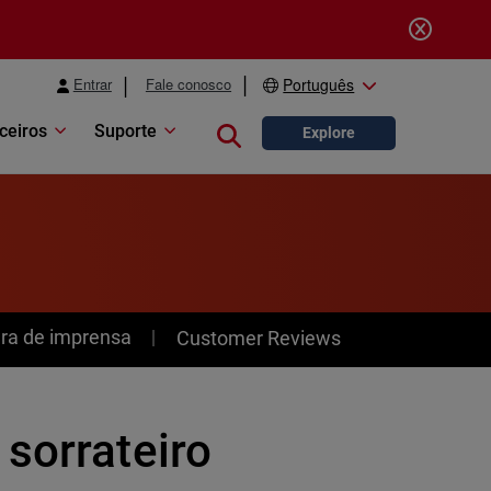
Entrar
Fale conosco
Português
ceiros
Suporte
Close search
Explore
ra de imprensa
Customer Reviews
sorrateiro