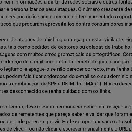
olhem informações a partir de redes sociais e outras font
nar e personalizar os seus ataques. O número crescente de 
os serviços online ano após ano só tem aumentado a oport
ticos que procuram aproveitá-los contra consumidores ins
r-se de ataques de phishing começa por estar vigilante. Fi
as, tais como pedidos de gestores ou colegas de trabalh
agens com muitos erros gramaticais ou ortográficos. Certi
 endereço de e-mail completo do remetente para assegurar
o legítimo, e apague-o se não parecer correcto, mas ten
es podem falsificar endereços de e-mail se o seu domínio n
omo a combinação de SPF e DKIM do DMARC). Nunca descar
tes desconhecidos e tenha cuidado com os links.
o tempo, deve mesmo permanecer cético em relação a qua
ados de remetentes que pareça saber e validar que foram 
os de onde parecem provir. Pode sempre passar o rato sobr
es de clicar - ou não clicar e escrever manualmente o URL 