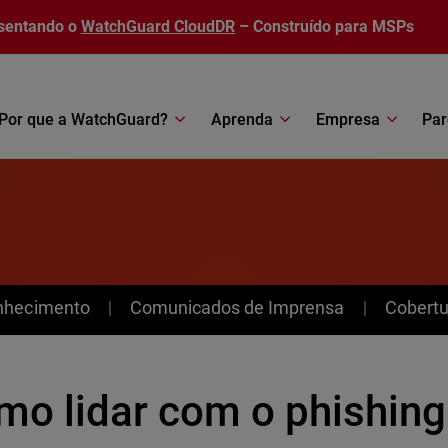
sentando o
WatchGuard CloudDR
– Construído para MSPs
Por que a WatchGuard?
Aprenda
Empresa
Par
nhecimento
Comunicados de Imprensa
Cobertu
mo lidar com o phishing 