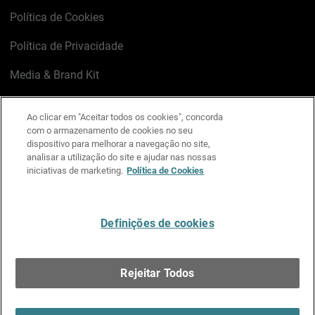
Política de Cookies
Política de Privacidade
Media & Brand Kit
Gerenciar preferências de e-mail
Ao clicar em "Aceitar todos os cookies", concorda
com o armazenamento de cookies no seu
LinkedIn
X
Facebook
Instagram
YouTube
dispositivo para melhorar a navegação no site,
analisar a utilização do site e ajudar nas nossas
iniciativas de marketing.
Política de Cookies
Escreva-nos
Definições de cookies
Português
Rejeitar Todos
Copyright © 1996-2026 WatchGuard Technologies, Inc.
Todos os Direitos Reservados.
Terms of Use >