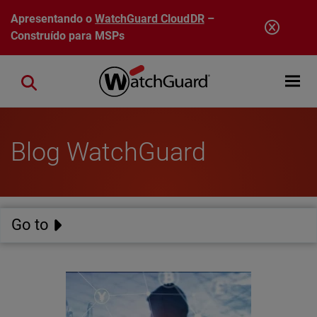
Pular para o conteúdo principal
Apresentando o
WatchGuard CloudDR
–
Construído para MSPs
Open mobi
Close search
Blog WatchGuard
Go to