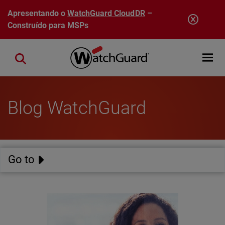
Pular para o conteúdo principal
Apresentando o
WatchGuard CloudDR
–
Construído para MSPs
Open mobi
Close search
Blog WatchGuard
Go to