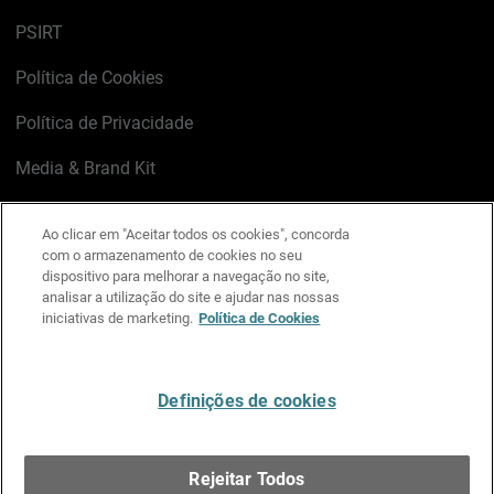
PSIRT
Política de Cookies
Política de Privacidade
Media & Brand Kit
Gerenciar preferências de e-mail
Ao clicar em "Aceitar todos os cookies", concorda
com o armazenamento de cookies no seu
LinkedIn
X
Facebook
Instagram
YouTube
dispositivo para melhorar a navegação no site,
analisar a utilização do site e ajudar nas nossas
iniciativas de marketing.
Política de Cookies
Escreva-nos
Definições de cookies
Português
Rejeitar Todos