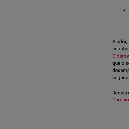
A adoçã
substa
Cibers
que o s
desemp
seguras
Registr
Parceir