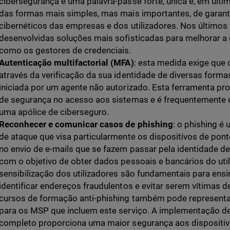
cibersegurança é uma palavra-passe forte, única e, em últim
das formas mais simples, mas mais importantes, de garant
cibernéticos das empresas e dos utilizadores. Nos último
desenvolvidas soluções mais sofisticadas para melhorar a
como os gestores de credenciais.
Autenticação multifactorial (MFA)
: esta medida exige que 
através da verificação da sua identidade de diversas forma
iniciada por um agente não autorizado. Esta ferramenta p
de segurança no acesso aos sistemas e é frequentemente u
uma apólice de ciberseguro.
Reconhecer e comunicar casos de phishing
: o phishing 
de ataque que visa particularmente os dispositivos de pont
no envio de e-mails que se fazem passar pela identidade d
com o objetivo de obter dados pessoais e bancários do util
sensibilização dos utilizadores são fundamentais para ensi
identificar endereços fraudulentos e evitar serem vítimas d
cursos de formação anti-phishing também pode represent
para os MSP que incluem este serviço. A implementação d
completo proporciona uma maior segurança aos dispositiv