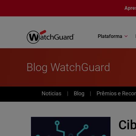
Pular para o conteúdo principal
Apre
Plataforma
Blog WatchGuard
News
Noticias
Blog
Prêmios e Reco
Ci