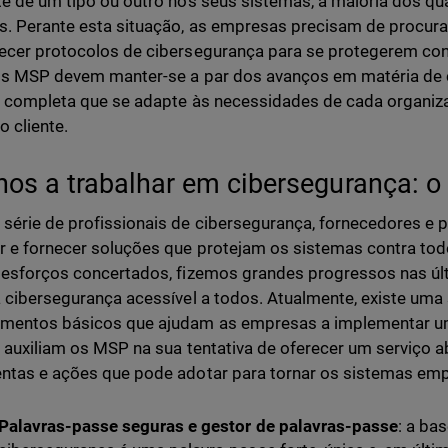
te de um tipo ou outro nos seus sistemas, a maioria dos q
s. Perante esta situação, as empresas precisam de procur
ecer protocolos de cibersegurança para se protegerem co
os MSP devem manter-se a par dos avanços em matéria de 
a completa que se adapte às necessidades de cada organiz
o cliente.
nos a trabalhar em cibersegurança: 
série de profissionais de cibersegurança, fornecedores e 
r e fornecer soluções que protejam os sistemas contra tod
 esforços concertados, fizemos grandes progressos nas ú
a cibersegurança acessível a todos. Atualmente, existe uma 
imentos básicos que ajudam as empresas a implementar u
e auxiliam os MSP na sua tentativa de oferecer um serviço 
ntas e ações que pode adotar para tornar os sistemas em
Palavras-passe seguras e gestor de palavras-passe
: a ba