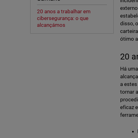
inciden
externo
20 anos a trabalhar em
estabel
cibersegurança: o que
disso, 
alcançámos
carteir
ótimo a
20 a
Há uma 
alcança
a estes
tornar 
proced
eficaz 
ferrame