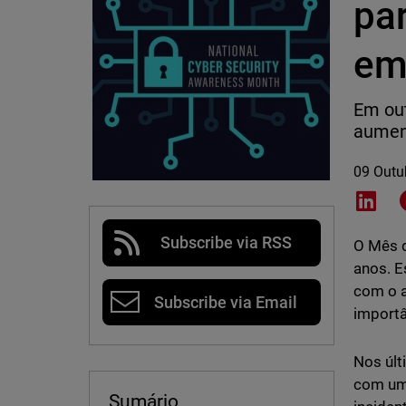
par
em
Em out
aument
09 Outu
Shar
Subscribe via RSS
O Mês d
anos. E
com o a
Subscribe via Email
importâ
Nos últ
com um 
Sumário