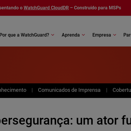
sentando o
WatchGuard CloudDR
– Construído para MSPs
Por que a WatchGuard?
Aprenda
Empresa
Par
nhecimento
Comunicados de Imprensa
Cobertu
bersegurança: um ator 