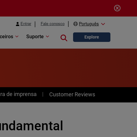
Entrar
Fale conosco
Português
ceiros
Suporte
Close search
Explore
ra de imprensa
Customer Reviews
fundamental