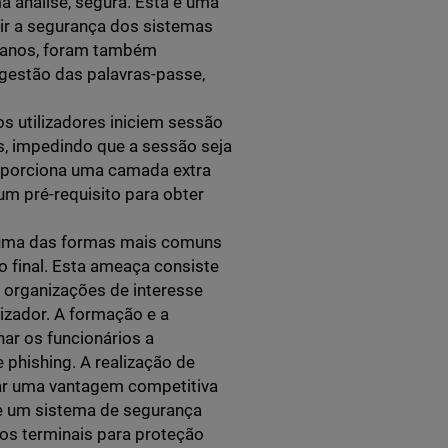
a análise, segura. Esta é uma
ir a segurança dos sistemas
s anos, foram também
 gestão das palavras-passe,
os utilizadores iniciem sessão
s, impedindo que a sessão seja
roporciona uma camada extra
m pré-requisito para obter
é uma das formas mais comuns
o final. Esta ameaça consiste
e organizações de interesse
izador. A formação e a
nar os funcionários a
e phishing. A realização de
ar uma vantagem competitiva
e um sistema de segurança
os terminais para proteção