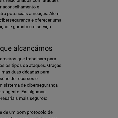
uais relacionados com ataques
ar aconselhamento e
ntra potenciais ameaças. Além
cibersegurança e oferecer uma
ação e garanta um serviço
o que alcançámos
parceiros que trabalham para
os os tipos de ataques. Graças
ltimas duas décadas para
série de recursos e
m sistema de cibersegurança
abrangente. Eis algumas
presariais mais seguros:
se de um bom protocolo de