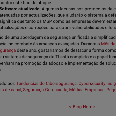
contra este tipo de ataque.
Software atualizado
: Algumas lacunas nos protocolos de 
atenuadas por actualizações, que ajudarão o sistema a defe
significa que tanto os MSP como as empresas devem estar
atualizações e correções para cobrir vulnerabilidades e f
o de uma abordagem de segurança unificada e simplificad
ncial no combate às ameaças avançadas. Durante o
Mês de 
egurança
deste ano, gostaríamos de destacar a forma com
eu sistema de segurança de TI está completo e o papel f
enham na promoção da adoção e implementação de soluçõe
.
ado por:
Tendências de Cibersegurança
,
Cybersecurity Insi
os de canal
,
Segurança Gerenciada
,
Médias Empresas
,
Pequ
Blog Home