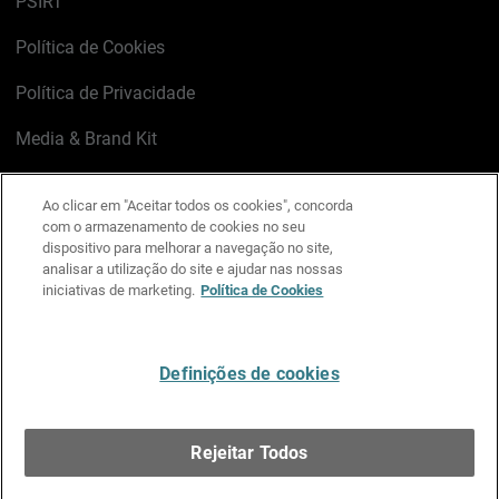
PSIRT
Política de Cookies
Política de Privacidade
Media & Brand Kit
Gerenciar preferências de e-mail
Ao clicar em "Aceitar todos os cookies", concorda
com o armazenamento de cookies no seu
LinkedIn
X
Facebook
Instagram
YouTube
dispositivo para melhorar a navegação no site,
analisar a utilização do site e ajudar nas nossas
iniciativas de marketing.
Política de Cookies
Escreva-nos
Definições de cookies
Português
Rejeitar Todos
Copyright © 1996-2026 WatchGuard Technologies, Inc.