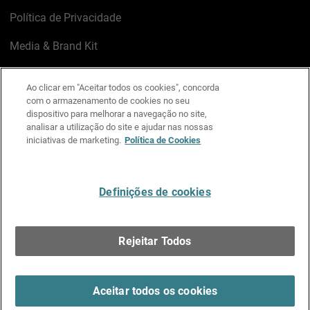
Política de Privacidade
Media & Brand Kit
Gerenciar preferências de e-mail
Ao clicar em "Aceitar todos os cookies", concorda
com o armazenamento de cookies no seu
LinkedIn
X
Facebook
Instagram
YouTube
dispositivo para melhorar a navegação no site,
analisar a utilização do site e ajudar nas nossas
iniciativas de marketing.
Política de Cookies
Escreva-nos
Definições de cookies
Português
Rejeitar Todos
Copyright © 1996-2026 WatchGuard Technologies, Inc.
Todos os Direitos Reservados.
Terms of Use >
Aceitar todos os cookies