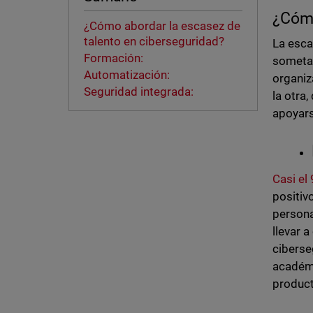
¿Cómo
¿Cómo abordar la escasez de
talento en ciberseguridad?
La esca
Formación:
sometan
Automatización:
organiz
Seguridad integrada:
la otra
apoyar
Casi el
positiv
persona
llevar 
ciberse
académi
product