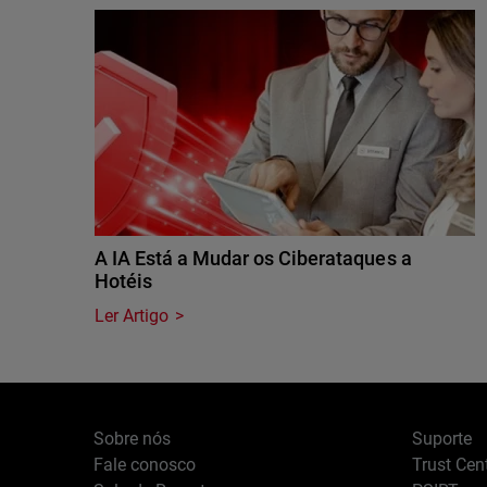
A IA Está a Mudar os Ciberataques a
Hotéis
Ler Artigo
Sobre nós
Suporte
Fale conosco
Trust Cen