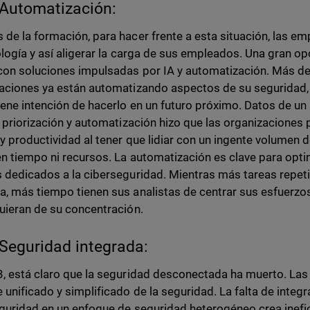
Automatización:
de la formación, para hacer frente a esta situación, las e
ología y así aligerar la carga de sus empleados. Una gran o
con soluciones impulsadas por IA y automatización. Más de 
aciones ya están automatizando aspectos de su seguridad, 
iene intención de hacerlo en un futuro próximo. Datos de un
e priorización y automatización hizo que las organizaciones 
y productividad al tener que lidiar con un ingente volumen d
en tiempo ni recursos. La automatización es clave para optim
 dedicados a la ciberseguridad. Mientras más tareas repet
, más tiempo tienen sus analistas de centrar sus esfuerz
uieran de su concentración.
Seguridad integrada:
, está claro que la seguridad desconectada ha muerto. La
 unificado y simplificado de la seguridad. La falta de integ
guridad en un enfoque de seguridad heterogéneo crea inefic