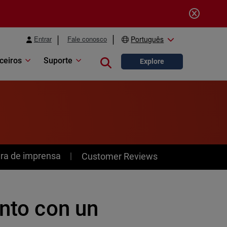
Entrar
Fale conosco
Português
ceiros
Suporte
Close search
Explore
ra de imprensa
Customer Reviews
ento con un