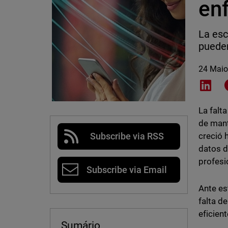
en
La esc
pueden
24 Maio
Shar
La falt
de mant
creció 
Subscribe via RSS
datos d
profesi
Subscribe via Email
Ante es
falta d
eficien
Sumário