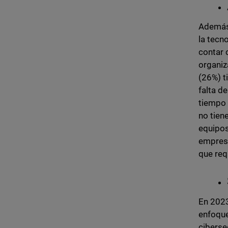
Además 
la tecn
contar 
organiz
(26%) t
falta d
tiempo 
no tien
equipos
empresa
que req
En 2023
enfoque
ciberse