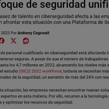
foque de seguridad unif
asez de talento en ciberseguridad afecta a las 
 afrontar esta situación con una Plataforma de Se
 2023
Por
Anthony Cogswell
e on LinkedIn
Share on Facebook
Share on X
Share on Reddit
a de personal cualificado en ciberseguridad está afectando
enerse seguras. A pesar de que el número de trabajadores 
hasta los 4,7 millones en 2022, alcanzando los niveles más a
el estudio
(ISC)2 2022 workforce
, todavía se necesitan má
onales de la seguridad, un aumento de más del 26% con resp
ta situación, las empresas necesitan encontrar nuevas soluc
e expertos en esta materia. Por ello, recurren a la tecnologí
te y optimizar los recursos de seguridad.