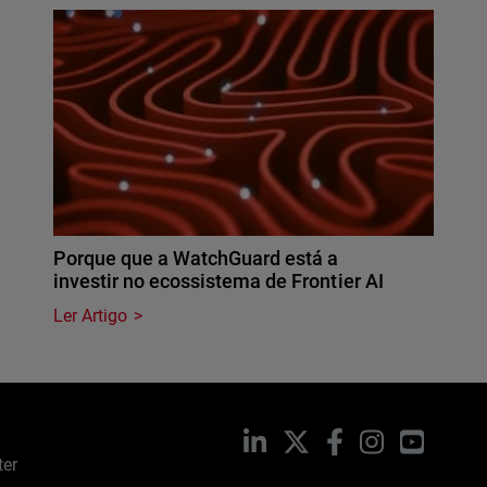
Porque que a WatchGuard está a
investir no ecossistema de Frontier AI
Ler Artigo
LinkedIn
X
Facebook
Instagram
YouTub
ter