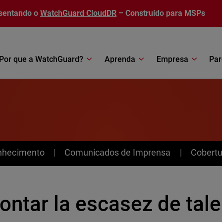
sentando o
WatchGuard CloudDR
– Construído para MSPs
Por que a WatchGuard?
Aprenda
Empresa
Par
nhecimento
Comunicados de Imprensa
Cobertu
ontar la escasez de tal