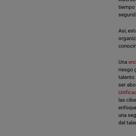
tiempo 
segurid
Así, es
organiz
conocim
Una
enc
riesgo 
talento
ser abo
Unific
las cib
enfoque
una seg
del tal