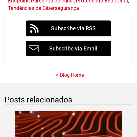
Endpoint
,
Parceiros de canal
,
Protegendo Endpoints
,
Tendências de Cibersegurança
Subscribe via RSS
Subscribe via Email
Blog Home
Posts relacionados