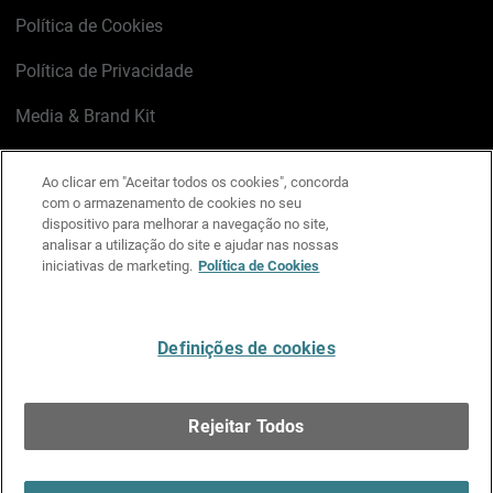
Política de Cookies
Política de Privacidade
Media & Brand Kit
Gerenciar preferências de e-mail
Ao clicar em "Aceitar todos os cookies", concorda
com o armazenamento de cookies no seu
LinkedIn
X
Facebook
Instagram
YouTube
dispositivo para melhorar a navegação no site,
analisar a utilização do site e ajudar nas nossas
iniciativas de marketing.
Política de Cookies
Escreva-nos
Definições de cookies
Português
Rejeitar Todos
Copyright © 1996-2026 WatchGuard Technologies, Inc.
Todos os Direitos Reservados.
Terms of Use >