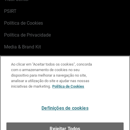
PSIRT
Política de Cookies
Política de Privacidade
Media & Brand Kit
Gerenciar preferências de e-mail
Ao clicar em "Aceitar todos os cookies", concorda
com o armazenamento de cookies no seu
LinkedIn
X
Facebook
Instagram
YouTube
dispositivo para melhorar a navegação no site,
analisar a utilização do site e ajudar nas nossas
iniciativas de marketing.
Política de Cookies
Escreva-nos
Definições de cookies
Português
Rejeitar Todos