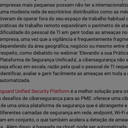
empresas mais pequenas possam não ter a internacionali
uma modesta rede de escritórios distribuídos como as méd
tiveram de operar fora do seu espaço de trabalho habitual
práticas de trabalho remoto expandiram o perímetro de a
dificuldade do pessoal de TI em gerir todas as ameaças no
empresa, uma vez que a vigilância é frequentemente fragm
dependendo da área geográfica, negócio ou mesmo entre di
respeito, como debatido no webinar 'Elevando a sua Prát
Plataforma de Segurança Unificada', a cibersegurança não 
seja eficaz em escala, razão pela qual o pessoal de TI requ
identificar, avaliar e gerir facilmente as ameaças em toda
automatizada.
guard Unified Security Platform
é a melhor solução para o
 desafios de cibersegurança para as PME: oferece uma cib
 de uma única plataforma de segurança que é abrangente e 
diferentes camadas de segurança em rede, endpoint, Wi-Fi 
am em conjunto, o que também acelera a deteção de amea
a. Além disso, é baseada na cloud, pode ser automatizada 