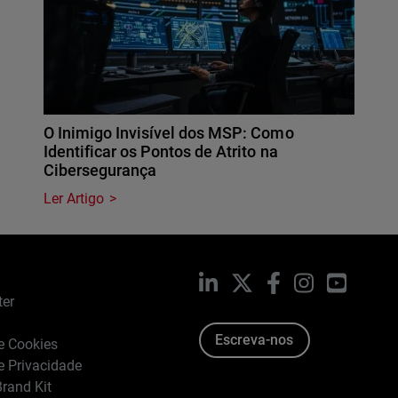
O Inimigo Invisível dos MSP: Como
Identificar os Pontos de Atrito na
Cibersegurança
Ler Artigo
LinkedIn
X
Facebook
Instagram
YouTub
ter
Escreva-nos
de Cookies
de Privacidade
rand Kit