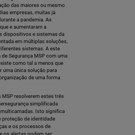
zação das maiores ou mesmo
ias empresas, muitas já
 durante a pandemia. As
taque e aumentaram a
s dispositivos e sistemas da
entada em múltiplas soluções,
ferentes sistemas. A este
ica de Segurança MSP com uma
existe como tal a menos que
er uma única solução para
 a organização de uma forma
s MSP resolverem estes três
ersegurança simplificada
multicamadas. Isto significa
e proteção de identidade
ças e os processos de
e os alertas podem ser