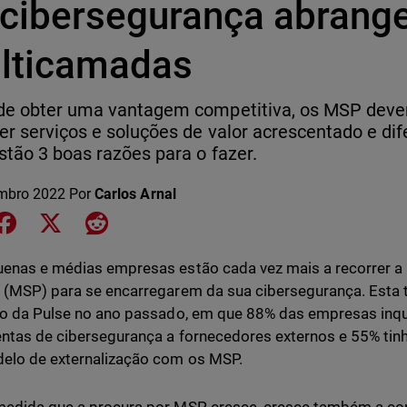
 cibersegurança abrange
lticamadas
 de obter uma vantagem competitiva, os MSP deve
er serviços e soluções de valor acrescentado e dif
stão 3 boas razões para o fazer.
mbro 2022
Por
Carlos Arnal
e on LinkedIn
Share on Facebook
Share on X
Share on Reddit
enas e médias empresas estão cada vez mais a recorrer a 
 (MSP) para se encarregarem da sua cibersegurança. Esta 
to da Pulse no ano passado, em que 88% das empresas inqu
ntas de cibersegurança a fornecedores externos e 55% ti
elo de externalização com os MSP.