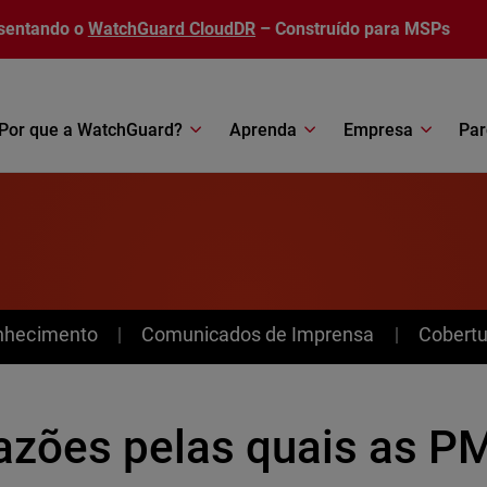
sentando o
WatchGuard CloudDR
– Construído para MSPs
Por que a WatchGuard?
Aprenda
Empresa
Par
nhecimento
Comunicados de Imprensa
Cobertu
razões pelas quais as P