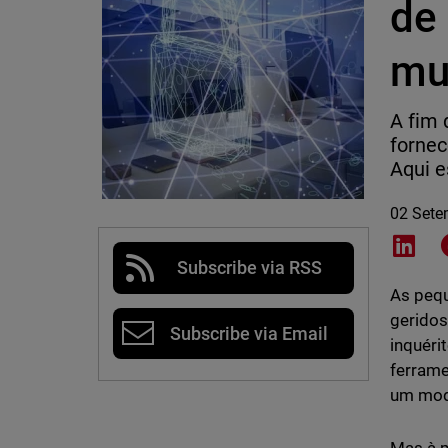
de
mu
A fim
fornec
Aqui e
02 Sete
Shar
Subscribe via RSS
As pequ
geridos
Subscribe via Email
inquéri
ferrame
um mod