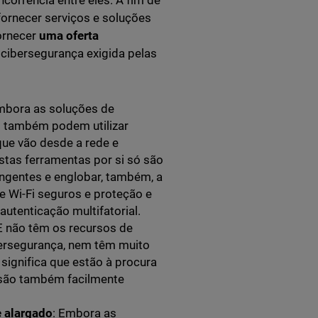
orrência entre eles. A fim de
ornecer serviços e soluções
fornecer
uma oferta
 cibersegurança exigida pelas
mbora as soluções de
s também podem utilizar
ue vão desde a rede e
stas ferramentas por si só são
angentes e englobar, também, a
e Wi-Fi seguros e proteção e
utenticação multifatorial.
E não têm os recursos de
ersegurança, nem têm muito
 significa que estão à procura
 são também facilmente
e alargado
: Embora as