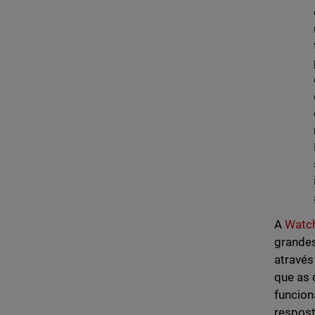
A
Watch
grandes
através
que as 
funcion
respost