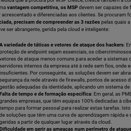
edida que a procura por MSP cresce, cresce também a conc
uma
vantagem competitiva, os MSP
devem ser capazes de f
r acrescentado e diferenciadas aos clientes. Se procuram 
ciada, precisam de compreender as 3 razões
pelas quais a
e ser abrangente, gerida pela cloud e inteligente:
A variedade de táticas e vetores de ataque dos hackers
: E
proteção de endpoint sejam essenciais, os cibercriminoso
vetores de ataque menos comuns para aceder a sistemas q
servidores internos da empresa até à rede sem fios, onde e
insuficientes. Por conseguinte, as soluções devem ser abr
segurança da rede através de firewalls, pontos de acesso d
gestão adequadas da identidade, aplicando um sistema de a
Falta de tempo e de formação específica
: Em geral, as PM
grandes empresas, que têm equipas 100% dedicadas à cib
tempo para formar pessoal para realizar estas tarefas. Isto
de soluções que têm uma curva de aprendizagem rápida e
geridas a partir de qualquer lugar através da cloud.
Dificuldade em gerir as ameaças num perímetro de ataqu