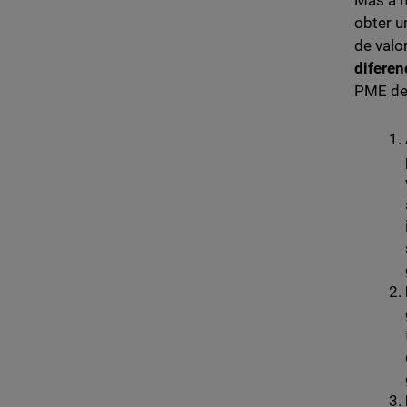
Mas à m
obter 
de valo
diferen
PME dev