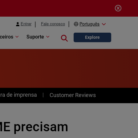
Entrar
Fale conosco
Português
ceiros
Suporte
Close search
Explore
ra de imprensa
Customer Reviews
ME precisam