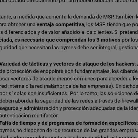
bía optado directamente por un modelo subcontratado co
ante, a medida que aumenta la demanda de MSP, también l
Para obtener una
ventaja competitiva
, los MSP tienen que p
os diferenciados y de valor añadido a los clientes. Si preten
ciada, es necesario que comprendan los 3 motivos
por los
guridad que necesitan las pymes debe ser integral, gestionad
Variedad de tácticas y vectores de ataque de los hackers
:
de protección de endpoints son fundamentales, los ciberd
usar vectores de ataque menos comunes para acceder a los 
red interna o la red inalámbrica de las empresas). En dicho
por sí solas son insuficientes. Por lo tanto, las soluciones 
deben abordar la seguridad de las redes a través de firewal
seguros y administración y protección adecuadas de la ide
autenticación multifactor.
Falta de tiempo y de programas de formación específicos
pymes no disponen de los recursos de las grandes empres
dedicados completamente a la ciberseguridad, ni tampoco t