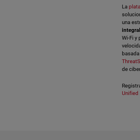
La
plat
solucio
una est
integra
Wi-Fi y
velocid
basada 
Threat
de cib
Registr
Unified