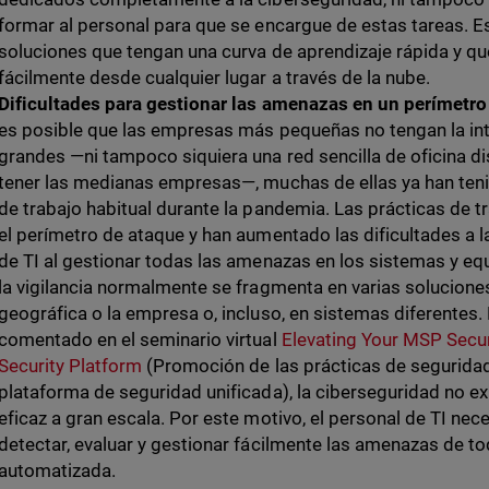
formar al personal para que se encargue de estas tareas. E
soluciones que tengan una curva de aprendizaje rápida y q
fácilmente desde cualquier lugar a través de la nube.
Dificultades para gestionar las amenazas en un perímetr
es posible que las empresas más pequeñas no tengan la int
grandes —ni tampoco siquiera una red sencilla de oficina d
tener las medianas empresas—, muchas de ellas ya han teni
de trabajo habitual durante la pandemia. Las prácticas de t
el perímetro de ataque y han aumentado las dificultades a l
de TI al gestionar todas las amenazas en los sistemas y eq
la vigilancia normalmente se fragmenta en varias soluciones
geográfica o la empresa o, incluso, en sistemas diferentes
comentado en el seminario virtual
Elevating Your MSP Securi
Security Platform
(Promoción de las prácticas de segurida
plataforma de seguridad unificada), la ciberseguridad no e
eficaz a gran escala. Por este motivo, el personal de TI nec
detectar, evaluar y gestionar fácilmente las amenazas de t
automatizada.