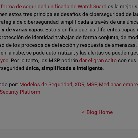
aforma de seguridad unificada de WatchGuard
es la mejor 
nen estos tres principales desafíos de ciberseguridad de l
rategia de ciberseguridad simplificada a través de una úni
l y de varias capas
. Esto significa que las diferentes capas
 protección de identidad trabajan de forma conjunta, de m
ad de los procesos de detección y respuesta de amenazas.
en la nube, se pude automatizar, y las alertas se pueden ges
Sync
. Por lo tanto, los MSP podrán
dar el gran salto
con sus c
erseguridad
única, simplificada e inteligente
.
ado por:
Modelos de Seguridad
,
XDR
,
MSP
,
Medianas empre
 Security Platform
Blog Home