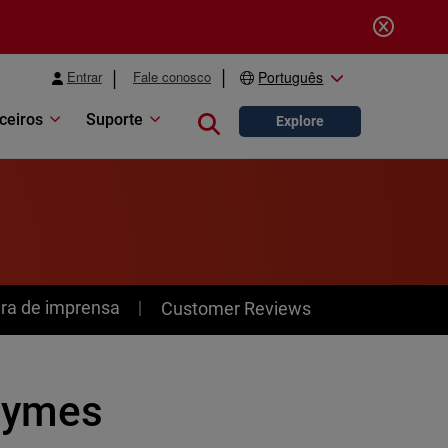
Entrar
Fale conosco
Português
ceiros
Suporte
Close search
Explore
ra de imprensa
Customer Reviews
 pymes