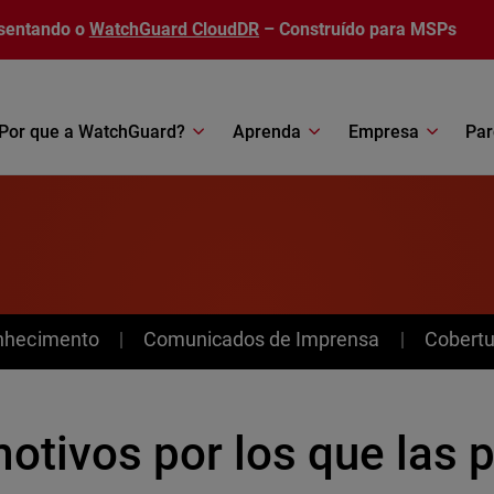
sentando o
WatchGuard CloudDR
– Construído para MSPs
Por que a WatchGuard?
Aprenda
Empresa
Par
nhecimento
Comunicados de Imprensa
Cobertu
motivos por los que las