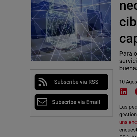
nec
cib
ca
Para o
servic
buenas
Subscribe via RSS
10 Agos
Shar
Subscribe via Email
Las peq
gestion
una enc
encuest