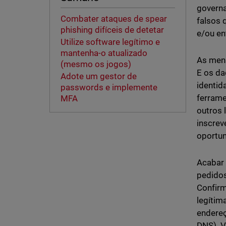
governa
Combater ataques de spear
falsos 
phishing difíceis de detetar
e/ou en
Utilize software legítimo e
mantenha-o atualizado
As men
(mesmo os jogos)
E os d
Adote um gestor de
identid
passwords e implemente
ferrame
MFA
outros 
inscrev
oportun
Acabar 
pedidos
Confirm
legítim
endereç
DNS). V