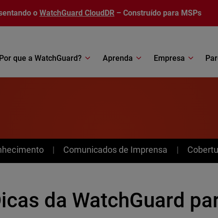
sentando o
WatchGuard CloudDR
– Construído para MSPs
Por que a WatchGuard?
Aprenda
Empresa
Par
nhecimento
Comunicados de Imprensa
Cobertu
Dicas da WatchGuard pa