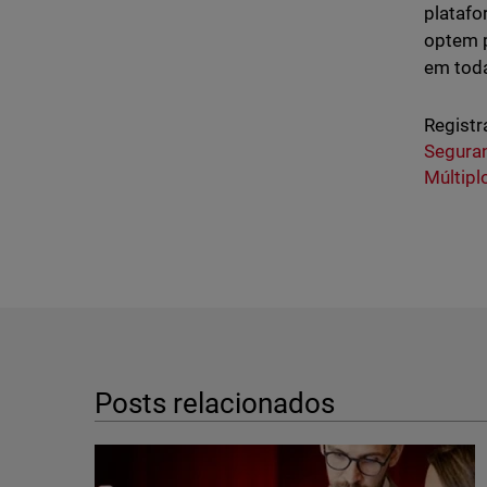
platafo
optem 
em toda
Registr
Segura
Múltipl
Posts relacionados