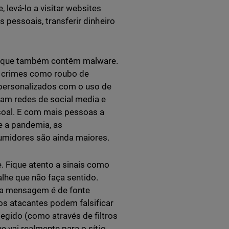
levá-lo a visitar websites
s pessoais, transferir dinheiro
 que também contêm malware.
a crimes como roubo de
 personalizados com o uso de
am redes de social media e
soal. E com mais pessoas a
e a pandemia, as
umidores são ainda maiores.
. Fique atento a sinais como
alhe que não faça sentido.
 a mensagem é de fonte
os atacantes podem falsificar
egido (como através de filtros
e vai realmente para o sítio