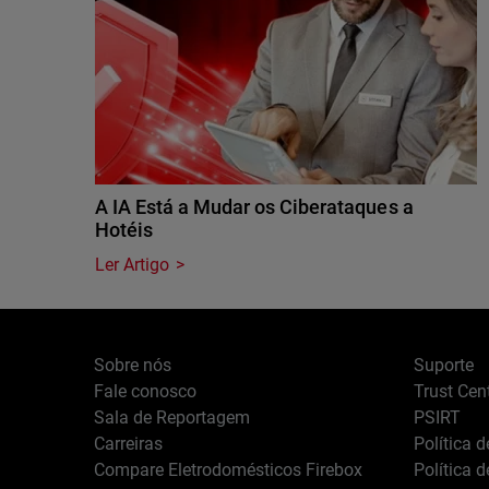
A IA Está a Mudar os Ciberataques a
Hotéis
Ler Artigo
Sobre nós
Suporte
Fale conosco
Trust Cen
Sala de Reportagem
PSIRT
Carreiras
Política 
Compare Eletrodomésticos Firebox
Política 