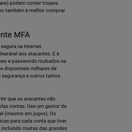
are) podem conter trojans
como também é melhor comprar
ente MFA
segura na Internet.
lnerável aos atacantes. E é
ames e passwords roubados na
e disponíveis milhares de
 segurança e outros tantos
ntir que os atacantes não
plas contas. Use um gestor de
vel (mesmo em jogos). Os
cas para cada conta que tiver
e, incluindo muitas das grandes