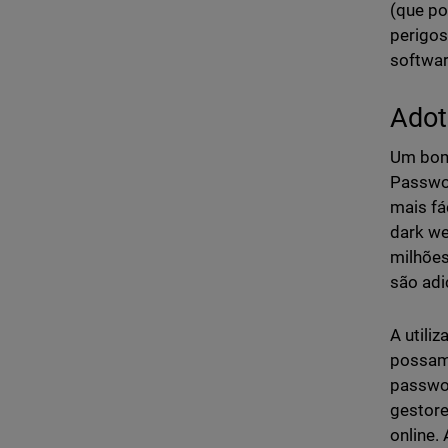
(que po
perigos
softwar
Adot
Um bom 
Passwor
mais fá
dark we
milhões
são adi
A utili
possam 
passwor
gestore
online.