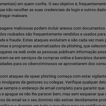
mentais) em quem confia. O seu objetivo é, frequentemente, 
que irão recolher as suas credenciais de login e outros dado
tregar malware.
sagens maliciosas podem incluir anexos com documentos
ados roubados são frequentemente vendidos e usados par
ade e fraude. Estes ataques evoluíram e são cada vez mais
ntas e programas automatizados de phishing, que selecion
lugares na web onde as pessoas publicam informação pes
erem-se em serviços de compras online e bancários durant
idades para os cibercriminosos se aproveitarem dos cons
com ataques de spear phishing começa com estar vigilante
 invulgares de gestores ou colegas. Verifique qualquer det
e sempre o endereço de email completo para garantir que
a e apague se não lhe parecer bem, mas sem esquecer que 
os de email se o seu domínio não estiver devidamente prot
erifique o domínio em tudo o que clicar para se certificar qu