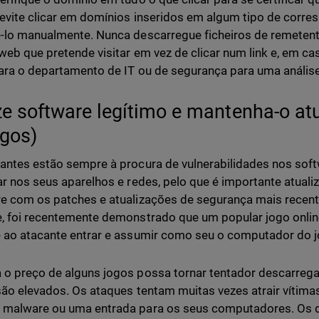
 evite clicar em domínios inseridos em algum tipo de corre
-lo manualmente. Nunca descarregue ficheiros de remetent
web que pretende visitar em vez de clicar num link e, em c
ara o departamento de IT ou de segurança para uma anális
ize software legítimo e mantenha-o a
ogos)
antes estão sempre à procura de vulnerabilidades nos sof
ar nos seus aparelhos e redes, pelo que é importante atuali
e com os patches e atualizações de segurança mais recente
, foi recentemente demonstrado que um popular jogo onlin
 ao atacante entrar e assumir como seu o computador do j
o preço de alguns jogos possa tornar tentador descarregar
são elevados. Os ataques tentam muitas vezes atrair vítima
 malware ou uma entrada para os seus computadores. Os 