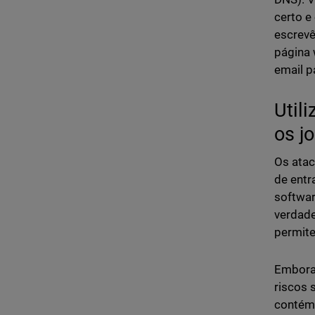
certo e
escrevê
página 
email p
Util
os j
Os atac
de entr
softwar
verdade
permite
Embora 
riscos 
contém