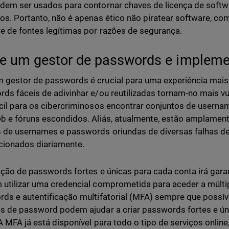
dem ser usados para contornar chaves de licença de softw
os. Portanto, não é apenas ético não piratear software, 
e de fontes legítimas por razões de segurança.
e um gestor de passwords e implem
gestor de passwords é crucial para uma experiência mais 
ds fáceis de adivinhar e/ou reutilizadas tornam-no mais vu
cil para os cibercriminosos encontrar conjuntos de usern
b e fóruns escondidos. Aliás, atualmente, estão amplament
 de usernames e passwords oriundas de diversas falhas de
cionados diariamente.
zação de passwords fortes e únicas para cada conta irá gara
utilizar uma credencial comprometida para aceder a múlti
ds e autentificação multifatorial (MFA) sempre que possí
s de password podem ajudar a criar passwords fortes e úni
 A MFA já está disponível para todo o tipo de serviços onlin