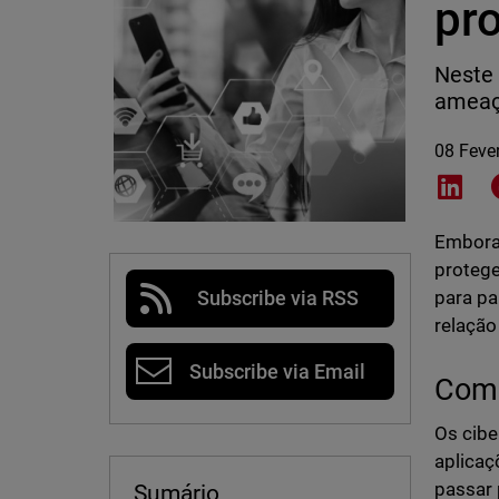
pro
Neste 
ameaça
08 Feve
Shar
Embora 
protege
para pa
Subscribe via RSS
relação
Subscribe via Email
Comb
Os cibe
aplicaç
passar 
Sumário