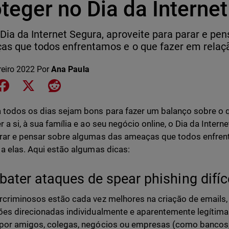
teger no Dia da Interne
Dia da Internet Segura, aproveite para parar e pe
s que todos enfrentamos e o que fazer em relaçã
reiro 2022
Por
Ana Paula
e on LinkedIn
Share on Facebook
Share on X
Share on Reddit
todos os dias sejam bons para fazer um balanço sobre o qu
r a si, à sua família e ao seu negócio online, o Dia da Inte
rar e pensar sobre algumas das ameaças que todos enfren
 a elas. Aqui estão algumas dicas:
ater ataques de spear phishing difíce
rcriminosos estão cada vez melhores na criação de emails
ões direcionadas individualmente e aparentemente legítima
por amigos, colegas, negócios ou empresas (como bancos, 