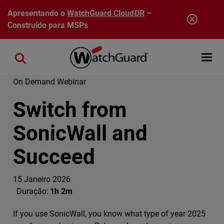
Pular para o conteúdo principal
Apresentando o
WatchGuard CloudDR
–
Construído para MSPs
Open mobi
Close search
On Demand Webinar
Switch from
SonicWall and
Succeed
15 Janeiro 2026
Duração:
1h 2m
If you use SonicWall, you know what type of year 2025