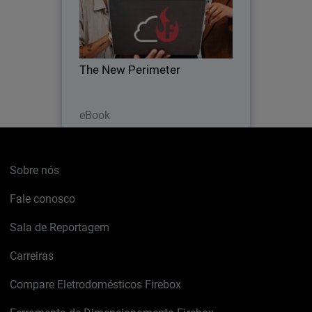
how to leave VPN behind and embrace
ZTNA with FireCloud Total Access.
The New Perimeter
Leia agora
eBook
Sobre nós
Fale conosco
Sala de Reportagem
Carreiras
Compare Eletrodomésticos Firebox