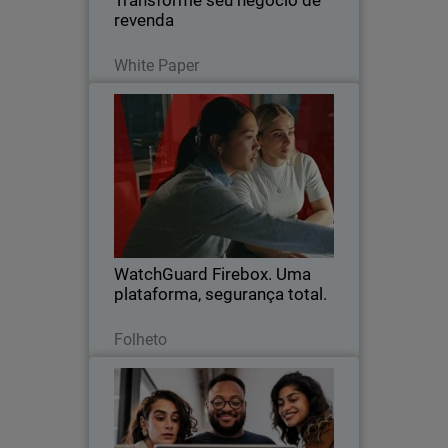
Transforme seu negócio de
revenda
Leia agora
White Paper
WatchGuard Firebox. Uma
plataforma, segurança total.
A plataforma de segurança de rede
avançada que coloca mais uma vez o
controle nas mãos dos profissionais de
segurança de TI.
WatchGuard Firebox. Uma
plataforma, segurança total.
Baixe agora
Folheto
The New Perimeter
Thumbnail
Body
The zero trust revolution is here. Learn