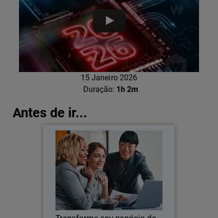
15 Janeiro 2026
Duração:
1h 2m
Antes de ir...
Transforme seu negócio de
Thumbnail
revenda
Body
Um guia para adicionar serviços de
segurança gerenciados como o MDR
para terminal, rede e/ou identidade