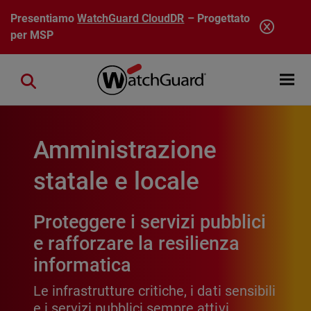
Salta al contenuto principale
Presentiamo
WatchGuard CloudDR
– Progettato
per MSP
Open mobi
Close search
Amministrazione
statale e locale
Proteggere i servizi pubblici
e rafforzare la resilienza
informatica
Le infrastrutture critiche, i dati sensibili
e i servizi pubblici sempre attivi