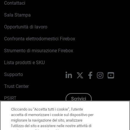
Contattaci
Sala Stampa
Opportunità di lavoro
Confronta elettrodomestici Firebox
Strumento di misurazione Firebox
Lista prodotti e SKU
Supporto
LinkedIn
X
Facebook
Instagram
YouTub
Trust Center
PSIRT
Scrivici
Cliccando su “Accetta tutti i cookie”, l'utente
Politica sui cookie
accetta di memorizzare i cookie sul dispositivo per
migliorare la navigazione del sito, analizzare
Informativa sulla privacy
l'utilizzo del sito e assistere nelle nostre attività di