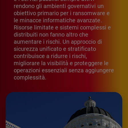
rendono gli ambienti governativi un
obiettivo primario per i ransomware e
le minacce informatiche avanzate.
Risorse limitate e sistemi complessi e
distribuiti non fanno altro che
aumentare i rischi. Un approccio di
sicurezza unificato e stratificato
contribuisce a ridurre i rischi,
migliorare la visibilità e proteggere le
operazioni essenziali senza aggiungere
complessità.