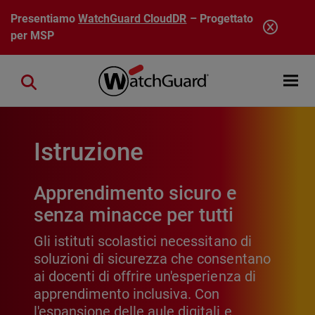
Salta al contenuto principale
Presentiamo
WatchGuard CloudDR
– Progettato
per MSP
Open mobi
Close search
Istruzione
Apprendimento sicuro e
senza minacce per tutti
Gli istituti scolastici necessitano di
soluzioni di sicurezza che consentano
ai docenti di offrire un'esperienza di
apprendimento inclusiva. Con
l'espansione delle aule digitali e